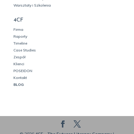
Warsztaty i Szkolenia
4CF
Firma
Raporty
Timeline
Case Studies
Zespół
Klienci
POSEIDON
Kontakt
BLOG
© 2026
4CF - The Futures Literacy Company
|