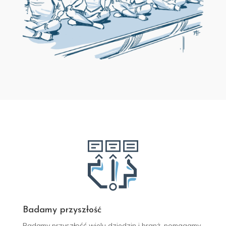
Badamy przyszłość
Badamy przyszłość wielu dziedzin i branż, pomagamy