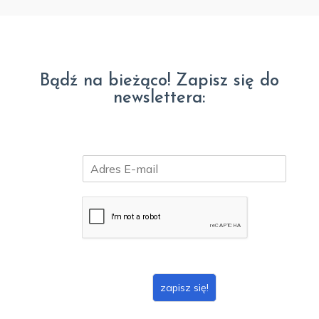
Bądź na bieżąco! Zapisz się do
newslettera:
E
m
a
i
l
*
zapisz się!