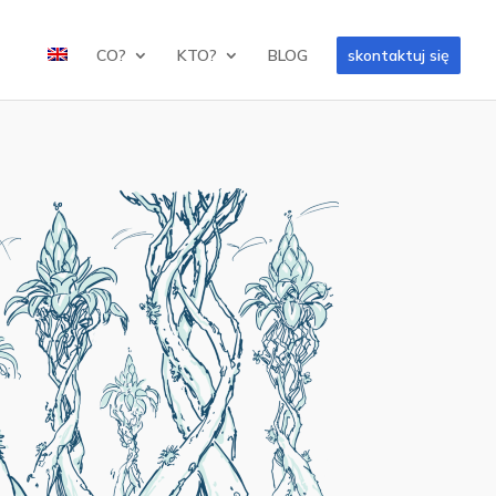
CO?
KTO?
BLOG
skontaktuj się