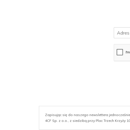
E
m
a
i
l
*
Zapisując się do naszego newslettera jednocześn
4CF Sp. z o.o., z siedzibą przy Plac Trzech Krzyży