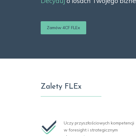
Decyduj
o losach Twojego bizne
Zamów 4CF FLEx
Zalety FLEx
Uczy przyszłościowych kompetencji
w foresight i strategicznym