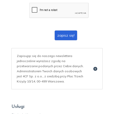
a
i
l
*
zapisz się!
Zapisując się do naszego newslettera
jednocześnie wyrażasz zgodę na
przetwarzanie podanych przez Ciebie danych.
Administratorem Twoich danych osobowych
jest 4CF Sp. z o.o., z siedzibą przy Plac Trzech
Krzyży 10/14, 00-499 Warszawa.
Usługi