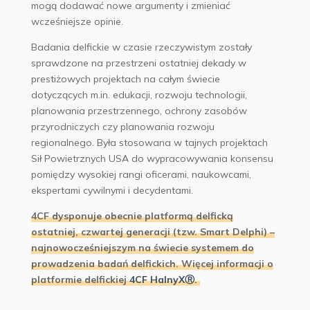
mogą dodawać nowe argumenty i zmieniać
wcześniejsze opinie.
Badania delfickie w czasie rzeczywistym zostały
sprawdzone na przestrzeni ostatniej dekady w
prestiżowych projektach na całym świecie
dotyczących m.in. edukacji, rozwoju technologii,
planowania przestrzennego, ochrony zasobów
przyrodniczych czy planowania rozwoju
regionalnego. Była stosowana w tajnych projektach
Sił Powietrznych USA do wypracowywania konsensu
pomiędzy wysokiej rangi oficerami, naukowcami,
ekspertami cywilnymi i decydentami.
4CF dysponuje obecnie platformą delficką
ostatniej, czwartej generacji (tzw. Smart Delphi) –
najnowocześniejszym na świecie systemem do
prowadzenia badań delfickich. Więcej informacji o
platformie delfickiej
4CF HalnyXⓇ.