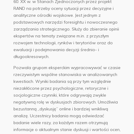
60. XX w. w Stanach Zjednoczonych przez projekt
RAND na potrzeby oceny sytuacji przez decyzyjne i
analityczne ośrodki wojskowe. Jest jednym z
podstawowych narzędzi foresightu i nowoczesnego
zarządzania strategicznego.
Służy do zbieranie opinii
ekspertów na tematy związane m.in. z przyszłym
rozwojem technologii, rynków i terytoriów oraz do
ewaluacji i podejmowania decyzji średnio- i
długookresowych.
Pozwala grupom eksperckim wypracowywać w czasie
rzeczywistym wspólne stanowiska w analizowanych
kwestiach. Wyniki badania są przy tym względnie
niezakłócone przez psychologiczne, retoryczne i
socjologiczne czynniki, które odgrywają zwykle
negatywną rolę w dyskusjach zbiorowych. Umożliwia
bezustanną „dyskusję” online i bardziej wnikliwą
analizę. Uczestnicy badania mogą odwiedzać
badanie wiele razy, za każdym razem otrzymują
informacje o aktualnym stanie dyskusji i wartości ocen,