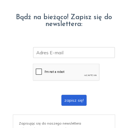
Bądź na bieżąco! Zapisz się do
newslettera:
E
m
a
i
l
*
zapisz się!
Zapisując się do naszego newslettera