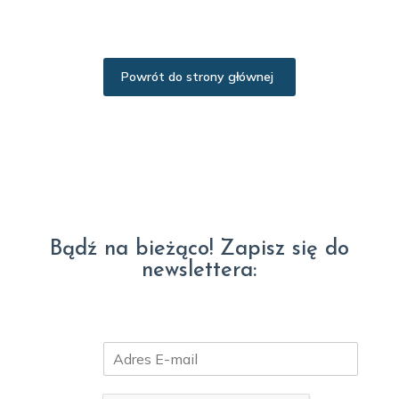
Powrót do strony głównej
Bądź na bieżąco! Zapisz się do
newslettera:
E
m
a