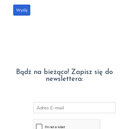
D
O
Wyślij
*
Bądź na bieżąco! Zapisz się do
newslettera:
E
m
a
i
l