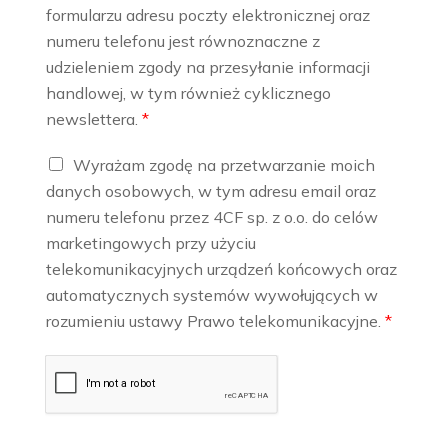
a
formularzu adresu poczty elektronicznej oraz
k
numeru telefonu jest równoznaczne z
o
n
udzieleniem zgody na przesyłanie informacji
t
handlowej, w tym również cyklicznego
a
newslettera.
*
k
t
e
P
Wyrażam zgodę na przetwarzanie moich
l
r
danych osobowych, w tym adresu email oraz
e
z
numeru telefonu przez 4CF sp. z o.o. do celów
k
e
t
t
marketingowych przy użyciu
r
w
telekomunikacyjnych urządzeń końcowych oraz
o
a
automatycznych systemów wywołujących w
n
r
rozumieniu ustawy Prawo telekomunikacyjne.
*
i
z
c
a
z
n
n
i
y
e
*
R
O