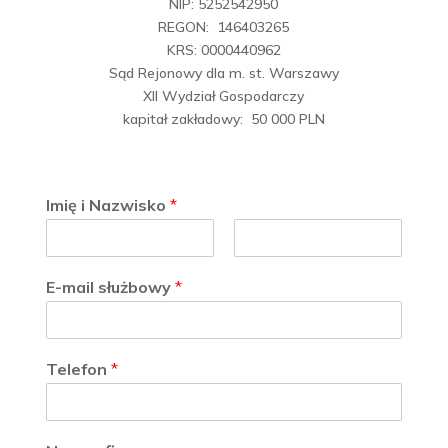
NIP: 5252542950
REGON: 146403265
KRS: 0000440962
Sąd Rejonowy dla m. st. Warszawy
XII Wydział Gospodarczy
kapitał zakładowy: 50 000 PLN
Imię i Nazwisko
*
Pierwszy
Ostatni
E-mail służbowy
*
Telefon
*