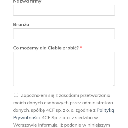
Nazwa firmy
Branża
Co możemy dla Ciebie zrobić?
*
Z
Zapoznałem się z zasadami przetwarzania
g
moich danych osobowych przez administratora
o
danych, spółkę 4CF sp. z o. o. zgodnie z
Polityką
d
a
Prywatności
. 4CF Sp. z o. o. z siedzibą w
n
Warszawie informuje, iż podanie w niniejszym