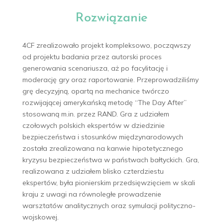
Rozwiązanie
4CF zrealizowało projekt kompleksowo, począwszy
od projektu badania przez autorski proces
generowania scenariusza, aż po facylitację i
moderację gry oraz raportowanie. Przeprowadziliśmy
grę decyzyjną, opartą na mechanice twórczo
rozwijającej amerykańską metodę “The Day After”
stosowaną m.in. przez RAND. Gra z udziałem
czołowych polskich ekspertów w dziedzinie
bezpieczeństwa i stosunków międzynarodowych
została zrealizowana na kanwie hipotetycznego
kryzysu bezpieczeństwa w państwach bałtyckich. Gra,
realizowana z udziałem blisko czterdziestu
ekspertów, była pionierskim przedsięwzięciem w skali
kraju z uwagi na równoległe prowadzenie
warsztatów analitycznych oraz symulacji polityczno-
wojskowej.