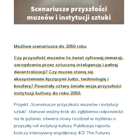
Możliwe scenariusze do 2050 roku
Czy przyszłość muzeów to świat cyfrowej immersji,
zarządzania przez sztuczną inteligencję i pełnej
decentralizacji? Czy muzea staną się
ekosystemami łączącymi ludzi, technologię i
biosferę? Powstały cztery śmiałe wizje przyszłości
instytucji kultury do roku 2050.
Projekt „Scenariusze przyszłości muzeów i instytucji
sztuki” stanowi ważny krok do zgłębienia odpowiedzi
na te pytania; otwiera nowy rozdział w myśleniu o
przyszłej roli instytucji kultury. Publikacja raportu
kończy intensywną współpracę 4CF The Futures