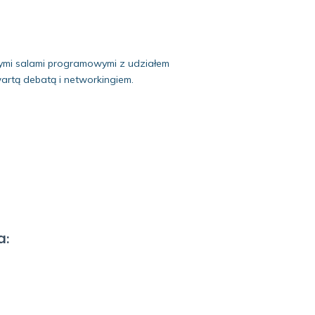
ymi salami programowymi z udziałem
artą debatą i networkingiem.
a: