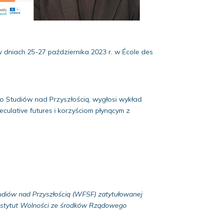
w dniach 25-27 października 2023 r. w École des
wo Studiów nad Przyszłością, wygłosi wykład
culative futures i korzyściom płynącym z
udiów nad Przyszłością (WFSF) zatytułowanej
y Instytut Wolności ze środków Rządowego