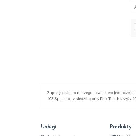
E
m
a
i
l
*
Zapisując się do naszego newslettera jednocześn
4CF Sp. z o.o., z siedzibą przy Plac Trzech Krzyży
Usługi
Produkty