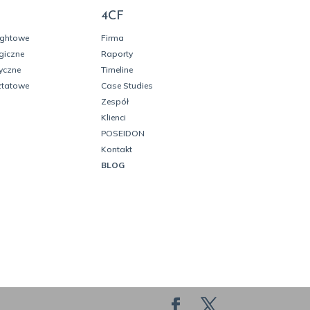
4CF
ightowe
Firma
giczne
Raporty
yczne
Timeline
ztatowe
Case Studies
Zespół
Klienci
POSEIDON
Kontakt
BLOG