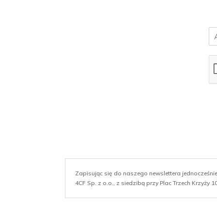
E
m
a
i
l
*
Zapisując się do naszego newslettera jednocześn
4CF Sp. z o.o., z siedzibą przy Plac Trzech Krzyży