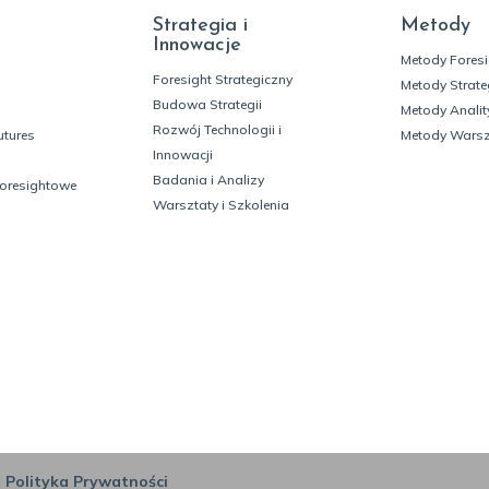
Strategia i
Metody
Innowacje
Metody Fores
Foresight Strategiczny
Metody Strate
Budowa Strategii
Metody Analit
Rozwój Technologii i
utures
Metody Wars
Innowacji
Badania i Analizy
foresightowe
Warsztaty i Szkolenia
|
Polityka Prywatności