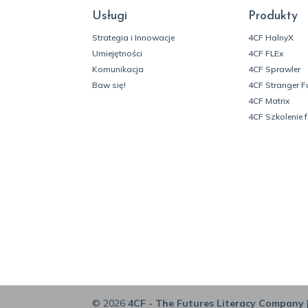
Usługi
Produkty
Strategia i Innowacje
4CF HalnyX
Umiejętności
4CF FLEx
Komunikacja
4CF Sprawler
Baw się!
4CF Stranger F
4CF Matrix
4CF Szkolenie 
© 2026
4CF - The Futures Literacy Company