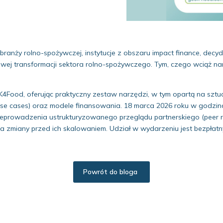
ranży rolno-spożywczej, instytucje z obszaru impact finance, decyd
wej transformacji sektora rolno-spożywczego. Tym, czego wciąż nam b
4Food, oferując praktyczny zestaw narzędzi, w tym opartą na sztucz
 (use cases) oraz modele finansowania. 18 marca 2026 roku w godzi
zeprowadzenia ustrukturyzowanego przeglądu partnerskiego (peer r
zmiany przed ich skalowaniem. Udział w wydarzeniu jest bezpłatny, 
Powrót do bloga