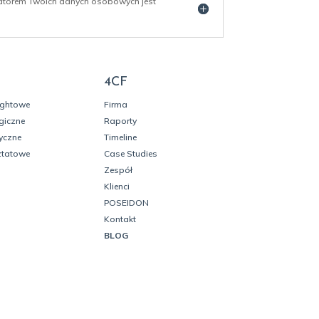
ratorem Twoich danych osobowych jest
4CF
ightowe
Firma
giczne
Raporty
yczne
Timeline
ztatowe
Case Studies
Zespół
Klienci
POSEIDON
Kontakt
BLOG