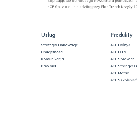
Zapisując się do naszego newslettera jednocześn
4CF Sp. z o.o., z siedzibą przy Plac Trzech Krzyży
Usługi
Produkty
Strategia i Innowacje
4CF HalnyX
Umiejętności
4CF FLEx
Komunikacja
4CF Sprawler
Baw się!
4CF Stranger F
4CF Matrix
4CF Szkolenie 