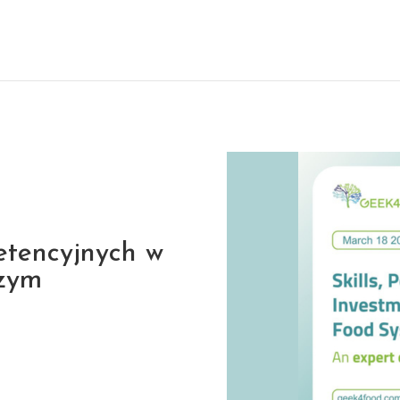
etencyjnych w
czym