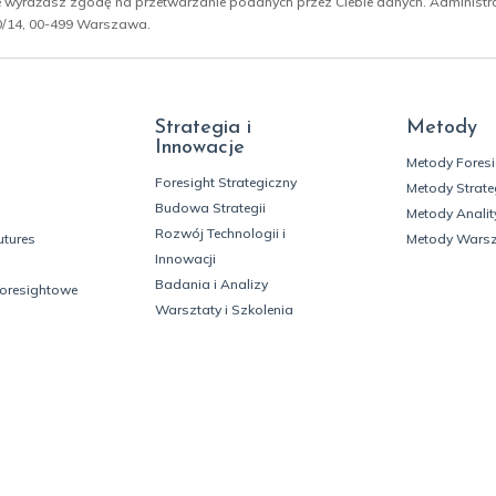
ie wyrażasz zgodę na przetwarzanie podanych przez Ciebie danych. Administ
 10/14, 00-499 Warszawa.
Strategia i
Metody
Innowacje
Metody Fores
Foresight Strategiczny
Metody Strate
Budowa Strategii
Metody Analit
Rozwój Technologii i
utures
Metody Wars
Innowacji
Badania i Analizy
foresightowe
Warsztaty i Szkolenia