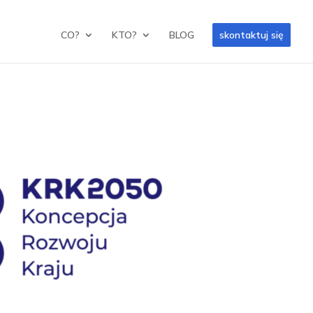
CO?
KTO?
BLOG
skontaktuj się