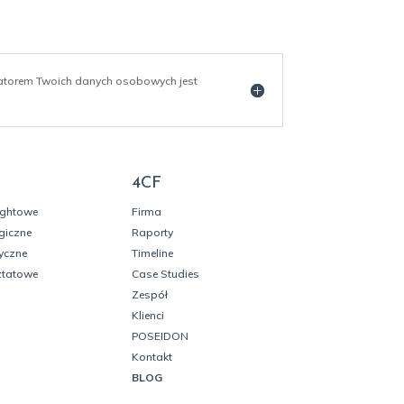
ratorem Twoich danych osobowych jest
4CF
ightowe
Firma
giczne
Raporty
yczne
Timeline
ztatowe
Case Studies
Zespół
Klienci
POSEIDON
Kontakt
BLOG