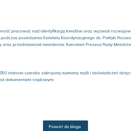
emność pracować nad identyfikacją trendów oraz wyzwań rozwojowyc
podczas posiedzenia Komitetu Koordynacyjnego ds. Polityki Rozwoju
y oraz przedstawicieli ministerstw, Kancelarii Prezesa Rady Minist
050 stanowi szeroko zakrojoną wymianę myśli i doświadczeń dotycz
ad dokumentami rządowymi.
Powrót do bloga