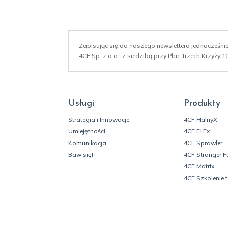
Zapisując się do naszego newslettera jednocześn
4CF Sp. z o.o., z siedzibą przy Plac Trzech Krzyży
Usługi
Produkty
Strategia i Innowacje
4CF HalnyX
Umiejętności
4CF FLEx
Komunikacja
4CF Sprawler
Baw się!
4CF Stranger F
4CF Matrix
4CF Szkolenie 