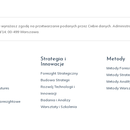
ie wyrażasz zgodę na przetwarzanie podanych przez Ciebie danych. Administ
 10/14, 00-499 Warszawa.
Strategia i
Metody
Innowacje
Metody Fores
Foresight Strategiczny
Metody Strate
Budowa Strategii
Metody Analit
Rozwój Technologii i
utures
Metody Wars
Innowacji
Badania i Analizy
foresightowe
Warsztaty i Szkolenia