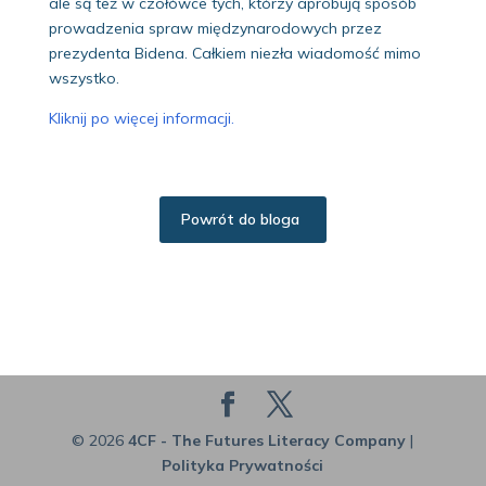
ale są też w czołówce tych, którzy aprobują sposób
prowadzenia spraw międzynarodowych przez
prezydenta Bidena. Całkiem niezła wiadomość mimo
wszystko.
Kliknij po więcej informacji.
Powrót do bloga
© 2026
4CF - The Futures Literacy Company
|
Polityka Prywatności