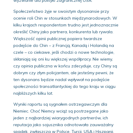
wyzwanie dla polityki zagranicznej USA.
Społeczeństwo żyje w swoistym dysonansie przy
ocenie roli Chin w stosunkach międzynarodowych. W
kilku krajach respondentom trudno jest jednoznacznie
określić Chiny jako partnera, konkurenta lub rywala.
Większość opinii publicznej popiera twardsze
podejście do Chin – z Francją, Kanadą i Holandią na
czele – co ciekawe, jeśli chodzi o nowe technologie,
skłaniają się oni ku większej współpracy. Nie wiemy,
czy opinia publiczna w końcu zdecyduje, czy Chiny są
dobrym czy złym policjantem, ale jesteśmy pewni, że
ten dysonans będzie nadal wpływał na podejście
społeczności transatlantyckiej do tego kraju w ciągu
najbliższych kilku lat.
Wyniki raportu są sygnałem ostrzegawczym dla
Niemiec. Choć Niemcy wciąż są postrzegane jako
jeden z najbardziej wiarygodnych partnerów, ich
reputacja jako sojusznika odnotowała zauważalny
spadek, zwłaszcza w Polsce, Turcji, USA i Hiszpanii.