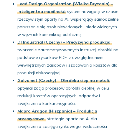
Lead Design Organisation (Wielka Brytania) –
Inteligentna mobilność:
system nawigacji w czasie
rzeczywistym oparty na AI, wspierający samodzielne
poruszanie się osób niewidomych i niedowidzących
w węzłach komunikacji publicznej.
DI Industrial (Czechy) – Precyzyjna produkcja:
tworzenie zautomatyzowanych instrukcji obróbki na
podstawie rysunków PDF, z uwzględnieniem
wewnętrznych zasobów i szacowania kosztów dla
produkcji niskoseryjnej.
Galvamet (Czechy) – Obróbka cieplna metali:
optymalizacja procesów obróbki cieplnej w celu
redukcji kosztów operacyjnych, odpadów i
zwiększenia konkurencyjności.
Mapro Aragon (Hiszpania) – Produkcja
przemysłowa:
strategie oparte na AI dla
zwiększenia zasięgu rynkowego, widoczności