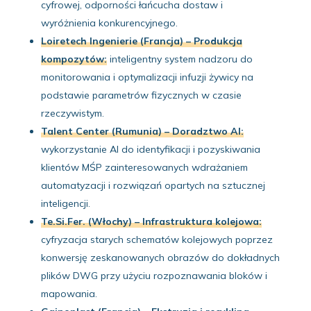
cyfrowej, odporności łańcucha dostaw i
wyróżnienia konkurencyjnego.
Loiretech Ingenierie (Francja) – Produkcja
kompozytów:
inteligentny system nadzoru do
monitorowania i optymalizacji infuzji żywicy na
podstawie parametrów fizycznych w czasie
rzeczywistym.
Talent Center (Rumunia) – Doradztwo AI:
wykorzystanie AI do identyfikacji i pozyskiwania
klientów MŚP zainteresowanych wdrażaniem
automatyzacji i rozwiązań opartych na sztucznej
inteligencji.
Te.Si.Fer. (Włochy) – Infrastruktura kolejowa:
cyfryzacja starych schematów kolejowych poprzez
konwersję zeskanowanych obrazów do dokładnych
plików DWG przy użyciu rozpoznawania bloków i
mapowania.