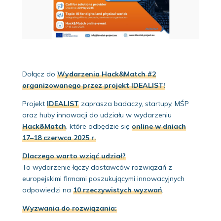
Dołącz do
Wydarzenia Hack&Match #2
organizowanego przez projekt IDEALIST!
Projekt
IDEALIST
zaprasza badaczy, startupy, MŚP
oraz huby innowacji do udziału w wydarzeniu
Hack&Match
, które odbędzie się
online w dniach
17–18 czerwca 2025 r.
Dlaczego warto wziąć udział?
To wydarzenie łączy dostawców rozwiązań z
europejskimi firmami poszukującymi innowacyjnych
odpowiedzi na
10 rzeczywistych wyzwań
.
Wyzwania do rozwiązania: