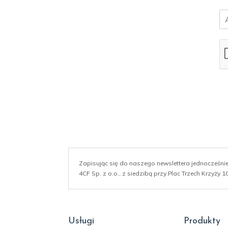
E
m
a
i
l
*
Zapisując się do naszego newslettera jednocześn
4CF Sp. z o.o., z siedzibą przy Plac Trzech Krzyży
Usługi
Produkty