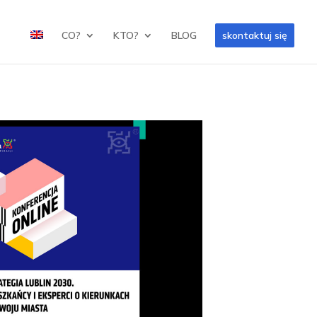
CO?
KTO?
BLOG
skontaktuj się