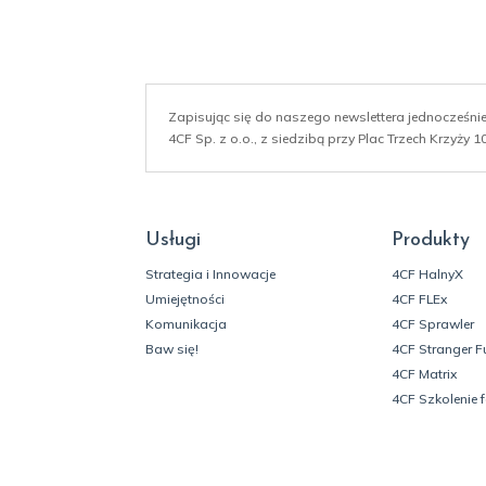
Zapisując się do naszego newslettera jednocześn
4CF Sp. z o.o., z siedzibą przy Plac Trzech Krzyży
Usługi
Produkty
Strategia i Innowacje
4CF HalnyX
Umiejętności
4CF FLEx
Komunikacja
4CF Sprawler
Baw się!
4CF Stranger F
4CF Matrix
4CF Szkolenie 