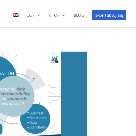
CO?
KTO?
BLOG
skontaktuj się