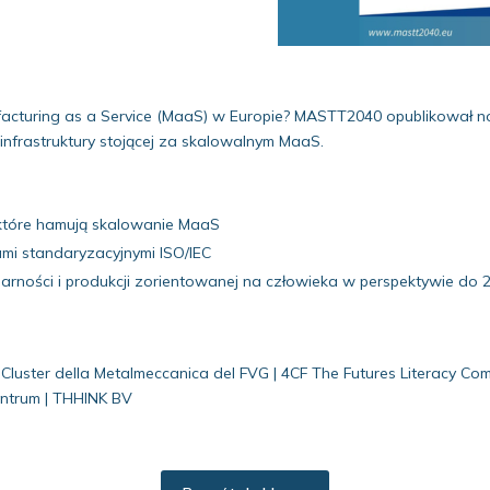
acturing as a Service (MaaS) w Europie? MASTT2040 opublikował now
j infrastruktury stojącej za skalowalnym MaaS.
 które hamują skalowanie MaaS
mi standaryzacyjnymi ISO/IEC
larności i produkcji zorientowanej na człowieka w perspektywie do 
 – Cluster della Metalmeccanica del FVG | 4CF The Futures Literacy 
entrum | THHINK BV