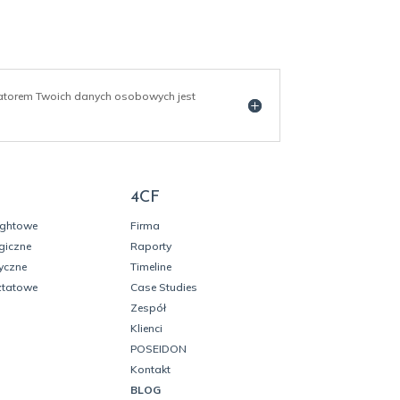
ratorem Twoich danych osobowych jest
4CF
ightowe
Firma
giczne
Raporty
yczne
Timeline
ztatowe
Case Studies
Zespół
Klienci
POSEIDON
Kontakt
BLOG