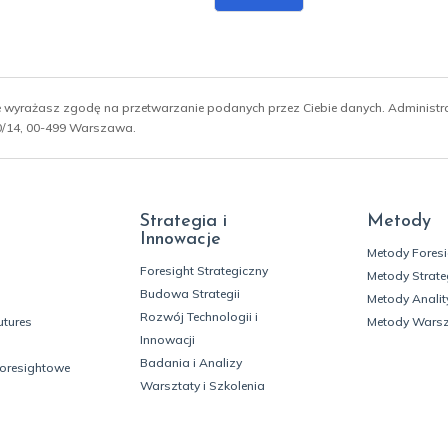
ie wyrażasz zgodę na przetwarzanie podanych przez Ciebie danych. Administ
 10/14, 00-499 Warszawa.
Strategia i
Metody
Innowacje
Metody Fores
Foresight Strategiczny
Metody Strate
Budowa Strategii
Metody Analit
Rozwój Technologii i
utures
Metody Wars
Innowacji
Badania i Analizy
foresightowe
Warsztaty i Szkolenia