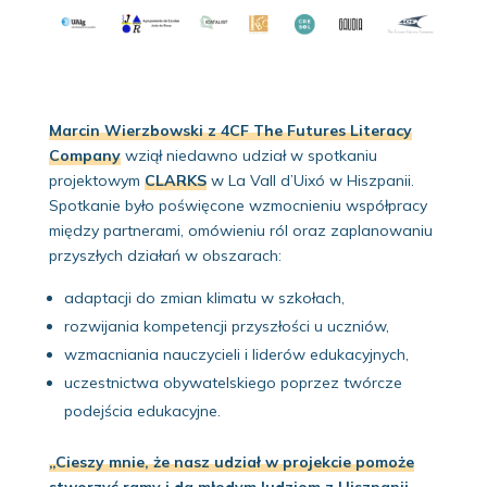
Marcin Wierzbowski z 4CF The Futures Literacy
Company
wziął niedawno udział w spotkaniu
projektowym
CLARKS
w La Vall d’Uixó w Hiszpanii.
Spotkanie było poświęcone wzmocnieniu współpracy
między partnerami, omówieniu ról oraz zaplanowaniu
przyszłych działań w obszarach:
adaptacji do zmian klimatu w szkołach,
rozwijania kompetencji przyszłości u uczniów,
wzmacniania nauczycieli i liderów edukacyjnych,
uczestnictwa obywatelskiego poprzez twórcze
podejścia edukacyjne.
„Cieszy mnie, że nasz udział w projekcie pomoże
stworzyć ramy i da młodym ludziom z Hiszpanii,