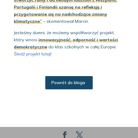
Portugalii i Finlandii szansę na refleksję i
przygotowanie się na nadchodzące zmiany
klimatyczne”
– skomentował Marcin.
Jesteśmy dumni, że możemy współtworzyć projekt,
który wnosi
innowacyjność, odporność i wartości
demokratyczne
do klas szkolnych w całej Europie.
Śledź projekt tutaj
!
Powrót do bloga