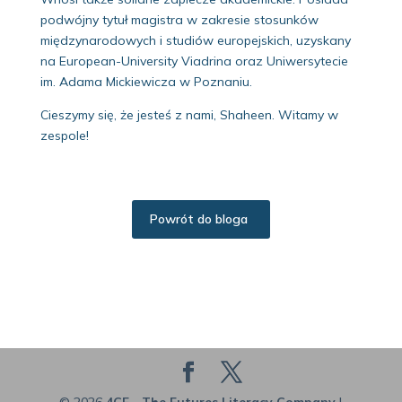
podwójny tytuł magistra w zakresie stosunków
międzynarodowych i studiów europejskich, uzyskany
na European-University Viadrina oraz Uniwersytecie
im. Adama Mickiewicza w Poznaniu.
Cieszymy się, że jesteś z nami, Shaheen. Witamy w
zespole!
Powrót do bloga
© 2026
4CF - The Futures Literacy Company
|