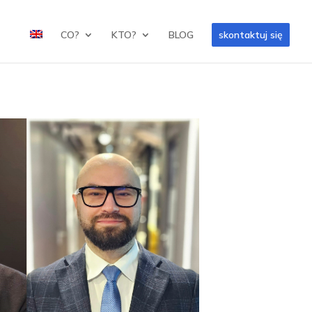
CO?
KTO?
BLOG
skontaktuj się