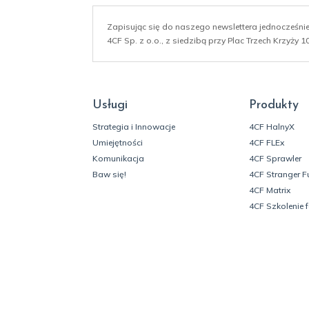
Zapisując się do naszego newslettera jednocześn
4CF Sp. z o.o., z siedzibą przy Plac Trzech Krzyży
Usługi
Produkty
Strategia i Innowacje
4CF HalnyX
Umiejętności
4CF FLEx
Komunikacja
4CF Sprawler
Baw się!
4CF Stranger F
4CF Matrix
4CF Szkolenie 