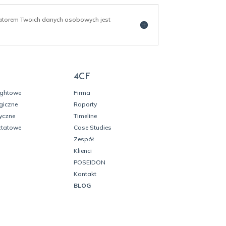
ratorem Twoich danych osobowych jest
4CF
ightowe
Firma
giczne
Raporty
yczne
Timeline
ztatowe
Case Studies
Zespół
Klienci
POSEIDON
Kontakt
BLOG