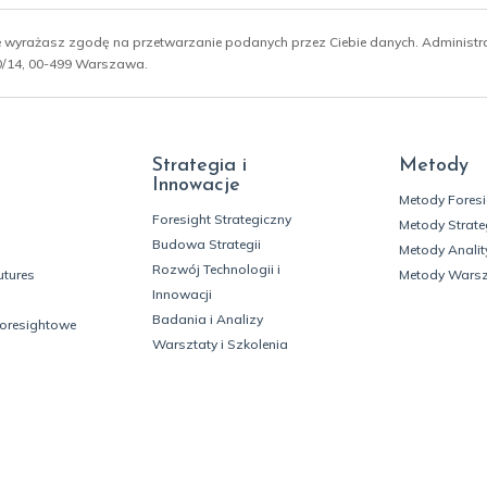
ie wyrażasz zgodę na przetwarzanie podanych przez Ciebie danych. Administ
 10/14, 00-499 Warszawa.
Strategia i
Metody
Innowacje
Metody Fores
Foresight Strategiczny
Metody Strate
Budowa Strategii
Metody Analit
Rozwój Technologii i
utures
Metody Wars
Innowacji
Badania i Analizy
foresightowe
Warsztaty i Szkolenia