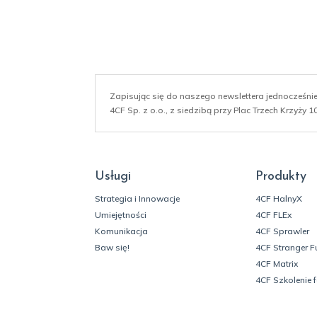
Zapisując się do naszego newslettera jednocześn
4CF Sp. z o.o., z siedzibą przy Plac Trzech Krzyży
Usługi
Produkty
Strategia i Innowacje
4CF HalnyX
Umiejętności
4CF FLEx
Komunikacja
4CF Sprawler
Baw się!
4CF Stranger F
4CF Matrix
4CF Szkolenie 