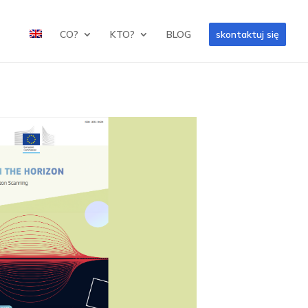
CO?
KTO?
BLOG
skontaktuj się