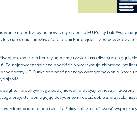
mowanie na potrzeby najnowszego raportu EU Policy Lab Wspólnego
szłe zagrożenia i możliwości dla Unii Europejskiej, został wykorzy
żliwiając ekspertom iteracyjną ocenę ryzyka, umożliwiając osiągni
żeń. To najnowocześniejsze podejście wykorzystuje zbiorową intelig
gospodarczy UE. Funkcjonalność naszego oprogramowania, które um
wydajność.
 foresightu i proaktywnego podejmowania decyzji w naszym złożonym
zącego projektu, pomagając decydentom radzić sobie z przyszłą niep
czestnikom badania, a także EU Policy Lab za możliwość współpracy 