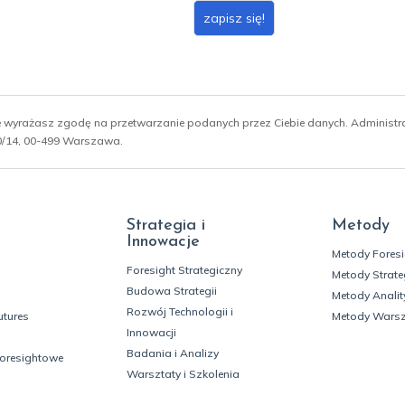
zapisz się!
ie wyrażasz zgodę na przetwarzanie podanych przez Ciebie danych. Administ
 10/14, 00-499 Warszawa.
Strategia i
Metody
Innowacje
Metody Fores
Foresight Strategiczny
Metody Strate
Budowa Strategii
Metody Analit
Rozwój Technologii i
utures
Metody Wars
Innowacji
Badania i Analizy
foresightowe
Warsztaty i Szkolenia