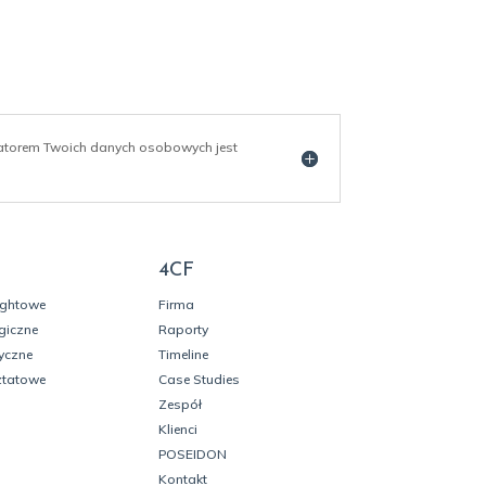
ratorem Twoich danych osobowych jest
4CF
ightowe
Firma
giczne
Raporty
yczne
Timeline
ztatowe
Case Studies
Zespół
Klienci
POSEIDON
Kontakt