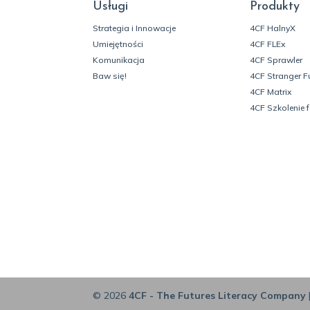
Usługi
Produkty
Strategia i Innowacje
4CF HalnyX
Umiejętności
4CF FLEx
Komunikacja
4CF Sprawler
Baw się!
4CF Stranger F
4CF Matrix
4CF Szkolenie 
© 2026
4CF - The Futures Literacy Company