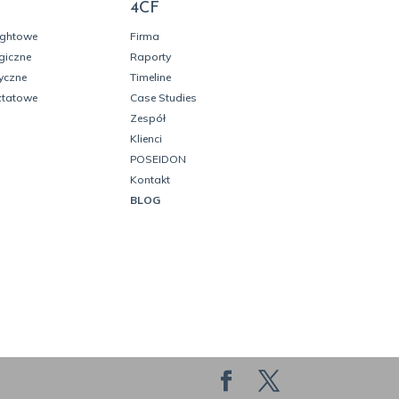
4CF
ightowe
Firma
giczne
Raporty
yczne
Timeline
ztatowe
Case Studies
Zespół
Klienci
POSEIDON
Kontakt
BLOG