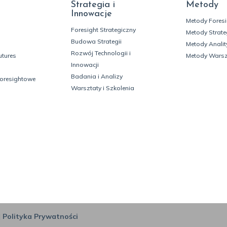
Strategia i
Metody
Innowacje
Metody Fores
Foresight Strategiczny
Metody Strate
Budowa Strategii
Metody Analit
Rozwój Technologii i
utures
Metody Wars
Innowacji
Badania i Analizy
foresightowe
Warsztaty i Szkolenia
|
Polityka Prywatności