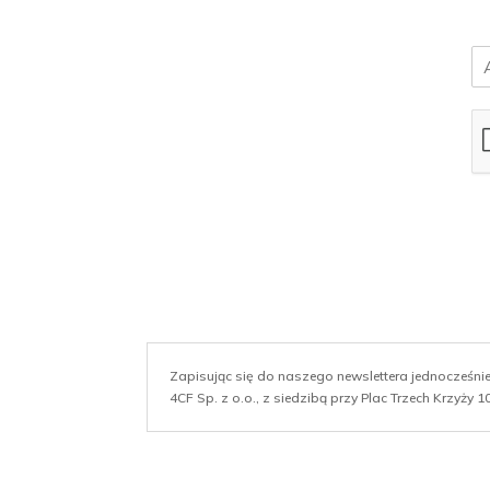
E
m
a
i
l
*
Zapisując się do naszego newslettera jednocześn
4CF Sp. z o.o., z siedzibą przy Plac Trzech Krzyży