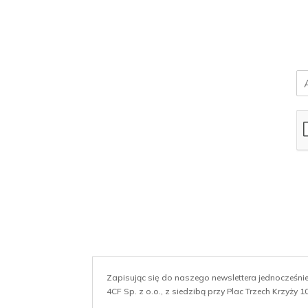
E
m
a
i
l
*
Zapisując się do naszego newslettera jednocześn
4CF Sp. z o.o., z siedzibą przy Plac Trzech Krzyży