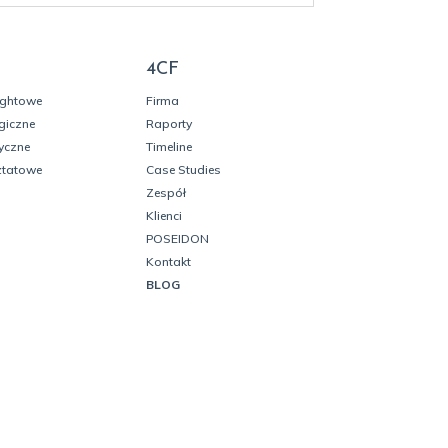
4CF
ightowe
Firma
giczne
Raporty
yczne
Timeline
ztatowe
Case Studies
Zespół
Klienci
POSEIDON
Kontakt
BLOG