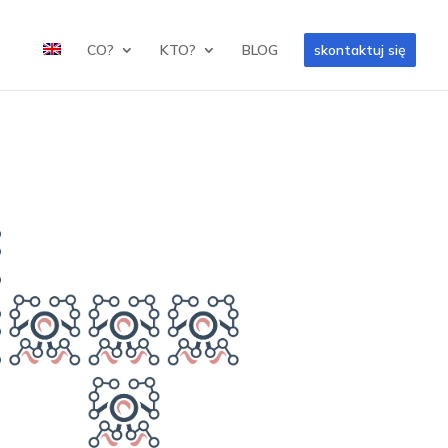
CO?
KTO?
BLOG
skontaktuj się