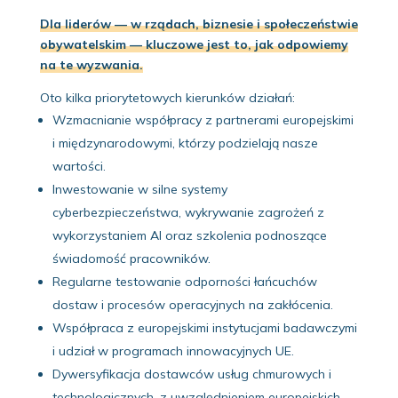
Dla liderów — w rządach, biznesie i społeczeństwie
obywatelskim — kluczowe jest to, jak odpowiemy
na te wyzwania.
Oto kilka priorytetowych kierunków działań:
Wzmacnianie współpracy z partnerami europejskimi
i międzynarodowymi, którzy podzielają nasze
wartości.
Inwestowanie w silne systemy
cyberbezpieczeństwa, wykrywanie zagrożeń z
wykorzystaniem AI oraz szkolenia podnoszące
świadomość pracowników.
Regularne testowanie odporności łańcuchów
dostaw i procesów operacyjnych na zakłócenia.
Współpraca z europejskimi instytucjami badawczymi
i udział w programach innowacyjnych UE.
Dywersyfikacja dostawców usług chmurowych i
technologicznych, z uwzględnieniem europejskich