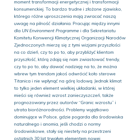
moment transformacji energetycznej i transformacji
konsumenckiej. To bardzo trudne i złożone zjawisko,
którego różne uproszczenia mają zwracać naszą
uwagę na pilność działania. Pracując między innymi
dla
UN Environment Programme
i dla Sekretariatu
Komitetu Konwencji Klimatycznej Organizacji Narodów
Zjednoczonych mierzę się z tymi wizjami przyszłości
na co dzień, czy to po to, aby przybliżyć klientom
przyszłość, którą zdają się nam zwiastować trendy,
czy to po to, aby dawać nadzieję na to, że można
wbrew tym trendom jakoś odwrócić koło sterowe
Titanica i nie wpłynąć na górę lodową. Jednak klimat
to tylko jeden element wielkiej układanki, w której
mieści się również wzrost zanieczyszczeń, także
prognozowany przez autorów “Granic wzrostu” i
utrata bioróżnorodności. Problemy wyjątkowo
dominujące w Polsce, gdzie pogarda dla środowiska
naturalnego i anomia, jeśli chodzi o normy
środowiskowe, stały się niestety na przestrzeni
ostatnich 30 lat trwałym elementem nowej