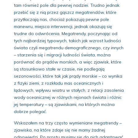
tam również pole dla pewnej nadziei. Trudno jednak
przebić się z nią przez gąszcz megatrendów, które
przytłaczają nas, chociaż pokazują pewne pole
manewru, miejsca interwencji, jednak okazują się
trudne do odwrócenia. Megatrendy, poczynając od
tych najbardziej typowych, takich jak wzrost ludności
świata czyli megatrendu demograficznego, czy innych
– starzenia się i migracji ludności świata, można
porównać do prądów morskich, a więc zjawisk, które
są stosunkowo stałe w czasie, nie podlegają
sezonowości, które tak jak prądy morskie – co wynika
z fizyki ziemi, z rozkładu mas oceanicznych i
lądowych, wpływu wiatru w stałych, z relacji zasolenia
wody oceanicznej w różnych rejonach świata i różnic
jej temperatury – są zjawiskami, na których można
dobrze polegać.
Wskazałem na trzy często wymieniane megatrendy –
zjawiska, na które zdaje się nie mamy żadnej
odpowiedzi. Po prostu musimy się do nich adaptować