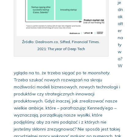
je
dn
ak
alt
er
na
Źródło: Dealroom.co, Sifted, Financial Times.
ty
2021: The year of Deep Tech
w
a?
W
ygląda na to, że trzeba sięgać po te
moonshoty
.
Trzeba szukać nowych rozwiązań na skraju
możliwości modeli biznesowych, nowych technologii i
produktów czy strategicznych innowacji
produktowych. Gdyż inaczej, jak zrealizować nasze
wielkie ambicje, które – parafrazując Kennedy’ego –
wyznaczają, porządkują nasze wysiłki, które
podjęliśmy, aby za nimi podążać i z których nie
jesteśmy skłonni zrezygnować? Nie sposób jest takiej
arcydzielnej pracy wykonać malując po numerach, tak