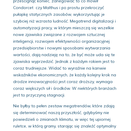
prześcignąć koniec, zanegować to co mówił
Condorcet czy Malthus i po prostu przekroczyć
pułapkę statycznych zasobów, wykorzystując je
szybciej niż wzrasta ludność. Megatrend digitalizacji i
automatyzacji pracy, w którym mieszczą się wszelkie
nowe zjawiska związane z rozwojem sztucznej
inteligencji, rozwojem efektywności organizacyjnej
przedsiębiorstw i nowymi sposobami wytwarzania
wartości, dają nadzieję na to, że być może uda się te
zjawiska wyprzedzić. Jednak z każdym rokiem jest to
coraz trudniejsze. Widać to wyraźnie na kanwie
wskaźników ekonomicznych, że każdy kolejny krok na
drodze innowacyjności jest coraz droższy, wymaga
coraz większych sił i środków. W niektórych branżach
jest to przyczyną stagnacji.
Nie byłby to pełen zestaw megatrendów, które zdają
się determinować naszą przyszłość, gdybyśmy nie
powiedzieli o zmianach klimatu, w więc tej upiornej
ruletce, w którą gramy, starając się znaleźć optymalny