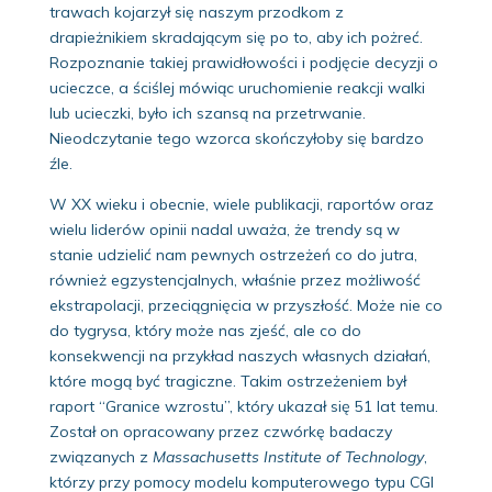
trawach kojarzył się naszym przodkom z
drapieżnikiem skradającym się po to, aby ich pożreć.
Rozpoznanie takiej prawidłowości i podjęcie decyzji o
ucieczce, a ściślej mówiąc uruchomienie reakcji walki
lub ucieczki, było ich szansą na przetrwanie.
Nieodczytanie tego wzorca skończyłoby się bardzo
źle.
W XX wieku i obecnie, wiele publikacji, raportów oraz
wielu liderów opinii nadal uważa, że trendy są w
stanie udzielić nam pewnych ostrzeżeń co do jutra,
również egzystencjalnych, właśnie przez możliwość
ekstrapolacji, przeciągnięcia w przyszłość. Może nie co
do tygrysa, który może nas zjeść, ale co do
konsekwencji na przykład naszych własnych działań,
które mogą być tragiczne. Takim ostrzeżeniem był
raport “Granice wzrostu”, który ukazał się 51 lat temu.
Został on opracowany przez czwórkę badaczy
związanych z
Massachusetts Institute of Technology
,
którzy przy pomocy modelu komputerowego typu CGI