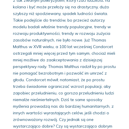
z tak zwanym polikryzysem, który rzuci ludzkość na
kolana i być może przełoży się na drastyczny, dużo
szybszy niż spodziewany, spadek ludności świata.
Takie podejście do trendów, bo przecież autorzy
modelu badali właśnie trendy populacyjne, trendy w
rozwoju produktywności, trendy w rozwoju zużycia
zasobów naturalnych, nie było nowe. Już Thomas
Malthus w XVIII wieku, a 100 lat wcześniej Condorcet
ostrzegali mniej więcej przed tym samym, chociaż mieli
mniej możliwe do zaakceptowania z dzisiejszej
perspektywy rady. Thomas Malthus radził by po prostu
nie pomagać bezrobotnym i pozwolić im umrzeć z
głodu. Condorcet mówił, natomiast, że po prostu
trzeba świadomie ograniczać wzrost populacji, aby
zapobiec przeludnieniu, co gorsza przeludnieniu ludzi
niemalże nieśmiertelnych. Dziś te same sposoby
myślenia prowadzą nas do bardziej humanitarnych, z
innych wartości wyrastających celów, jeśli chodzi o
zrównoważony rozwój. Czy jednak są one
wystarczająco dobre? Czy są wystarczająco dobrym