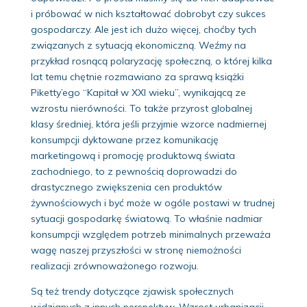
i próbować w nich kształtować dobrobyt czy sukces
gospodarczy. Ale jest ich dużo więcej, choćby tych
związanych z sytuacją ekonomiczną. Weźmy na
przykład rosnącą polaryzację społeczną, o której kilka
lat temu chętnie rozmawiano za sprawą książki
Piketty’ego “Kapitał w XXI wieku”, wynikającą ze
wzrostu nierówności. To także przyrost globalnej
klasy średniej, która jeśli przyjmie wzorce nadmiernej
konsumpcji dyktowane przez komunikację
marketingową i promocję produktową świata
zachodniego, to z pewnością doprowadzi do
drastycznego zwiększenia cen produktów
żywnościowych i być może w ogóle postawi w trudnej
sytuacji gospodarkę światową. To właśnie nadmiar
konsumpcji względem potrzeb minimalnych przeważa
wagę naszej przyszłości w stronę niemożności
realizacji zrównoważonego rozwoju.
Są też trendy dotyczące zjawisk społecznych
widzianych z innych perspektyw. Wzrost urbanizacji,