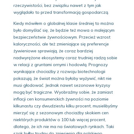
rzeczywistości, bez związku nawet z tym jak
wyglądało to przed transformacją gospodarczą.
Kiedy mówiłem o globalnej klasie średniej to można
było domyślać się, że będzie też mowa o malejącym
bezpieczeństwie żywnościowym. Przecież wzrost
kaloryczności, ale też zmieniające się preferencje
żywieniowe sprawiają, że coraz bardziej
nadwyrężone ekosystemy coraz trudniej radzą sobie
w relacji z gruntami ornymi i hodowlą. Prognozy
wynikające chociażby z rozwoju biotechnologii
pokazują, że świat można byłoby wyżywić, nikt nie
musi głodować. Jednak nawet sezonowe kryzysy
mogą być tragiczne. Wyobraźmy sobie, że zamiast
inflacji cen konsumenckich żywności na poziomie
kilkunastu czy dwudziestu kilku procent, musielibyśmy
mierzyć się z sezonowym chociażby skokiem cen
niektórych produktów o 100 lub więcej procent,
dlatego, że ich nie ma na światowych rynkach. Taki
szok byłby trudny do zniesienia dla polskiego