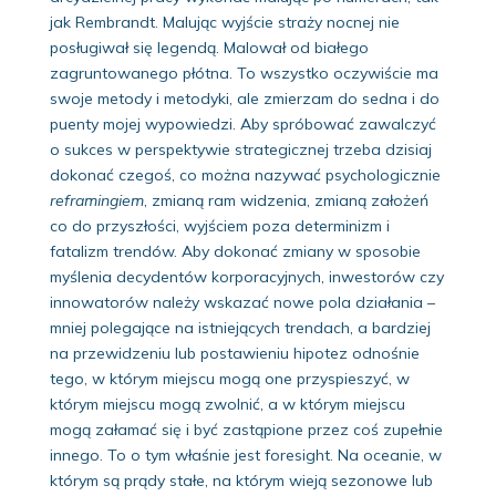
jak Rembrandt. Malując wyjście straży nocnej nie
posługiwał się legendą. Malował od białego
zagruntowanego płótna. To wszystko oczywiście ma
swoje metody i metodyki, ale zmierzam do sedna i do
puenty mojej wypowiedzi. Aby spróbować zawalczyć
o sukces w perspektywie strategicznej trzeba dzisiaj
dokonać czegoś, co można nazywać psychologicznie
reframingiem
, zmianą ram widzenia, zmianą założeń
co do przyszłości, wyjściem poza determinizm i
fatalizm trendów. Aby dokonać zmiany w sposobie
myślenia decydentów korporacyjnych, inwestorów czy
innowatorów należy wskazać nowe pola działania –
mniej polegające na istniejących trendach, a bardziej
na przewidzeniu lub postawieniu hipotez odnośnie
tego, w którym miejscu mogą one przyspieszyć, w
którym miejscu mogą zwolnić, a w którym miejscu
mogą załamać się i być zastąpione przez coś zupełnie
innego. To o tym właśnie jest foresight. Na oceanie, w
którym są prądy stałe, na którym wieją sezonowe lub