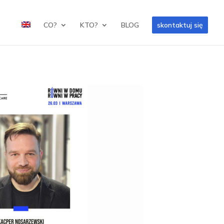
CO?
KTO?
BLOG
skontaktuj się