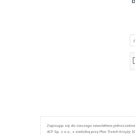
B
E
m
a
i
l
*
Zapisując się do naszego newslettera jednocześn
4CF Sp. z o.o., z siedzibą przy Plac Trzech Krzyży