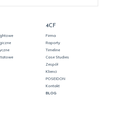
4CF
ightowe
Firma
giczne
Raporty
yczne
Timeline
ztatowe
Case Studies
Zespół
Klienci
POSEIDON
Kontakt
BLOG