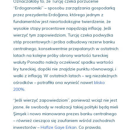
Oznaczałoby to, że Turcję czeka porzucenie
“Erdoganomiki” – sposobu zarządzania gospodarką
przez prezydenta Erdoğana, którego jednym z
fundamentów jest nieortodoksyjne twierdzenie, że
wysokie stopy procentowe napędzają inflację. Jeśli
wierzyć tym zapowiedziom, Turcję czeka podwyżka
stóp procentowych i próba odbudowy rezerw banku
centralnego, konsekwentnie przepalanych w ostatnich
latach na kolejne próby obrony wartości tureckiej
waluty Ponadto należy oczekiwać spadku wartości
liry tureckiej, dopóki nie znajdzie punktu równowagi, i
walki z inflacją. W ostatnich latach – wg niezależnych
ośrodków – potrafiła ona wynieść nawet
blisko
200%
.
“Jeśli wierzyć zapowiedziom”, ponieważ wciąż nie jest
jasne, ile swobody w realizacji takiej polityki będą mieli
Şimşek i nowo mianowana prezes banku centralnego
– również ciesząca się zaufaniem wśród zachodnich
inwestorów –
Hafize Gaye Erkan
. Co prawda,