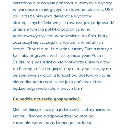
sprzężony z rozwojem państwa, a wszystkie wybory
w tym obszarze mogą być traktowane tak przez USA,
jak i przez Chiny jako deklaracje wyborów
strategicznych. Ciekawe jest również, jaką odpowiedź
znajdzie turecka polityka zagraniczna na
podstawowy dylemat w odniesieniu do Chin, który
zaznaczył się szczególnie wyraźnie w ostatnich
latach. Chodzi o to, że z jednej strony Turcja marzy o
tym, aby odgrywać w chińskiej inicjatywie Pasa i
Szlaku rolę pośrednika, który otworzy Chinom drzwi
do Europy, zaś z drugiej strony ostrzy sobie zęby na
perspektywę skracania łańcuchów dostaw, w której
nierzadko postrzega siebie jako państwo, które
będzie odgrywało rolę “nowych Chin”.
Co będzie z turecką gospodarką?
Mehmet Şimşek, nowy, a jednocześnie stary, minister
skarbu i finansów zapowiedział powrót do
racjonalności w zarządzaniu gospodarką.