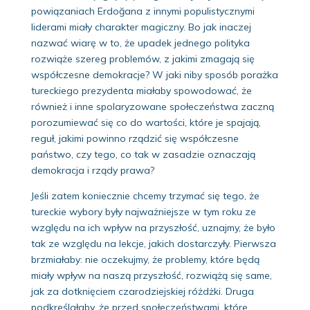
powiązaniach Erdoğana z innymi populistycznymi
liderami miały charakter magiczny. Bo jak inaczej
nazwać wiarę w to, że upadek jednego polityka
rozwiąże szereg problemów, z jakimi zmagają się
współczesne demokracje? W jaki niby sposób porażka
tureckiego prezydenta miałaby spowodować, że
również i inne spolaryzowane społeczeństwa zaczną
porozumiewać się co do wartości, które je spajają,
reguł, jakimi powinno rządzić się współczesne
państwo, czy tego, co tak w zasadzie oznaczają
demokracja i rządy prawa?
Jeśli zatem koniecznie chcemy trzymać się tego, że
tureckie wybory były najważniejsze w tym roku ze
względu na ich wpływ na przyszłość, uznajmy, że było
tak ze względu na lekcje, jakich dostarczyły. Pierwsza
brzmiałaby: nie oczekujmy, że problemy, które będą
miały wpływ na naszą przyszłość, rozwiążą się same,
jak za dotknięciem czarodziejskiej różdżki. Druga
podkreślałaby, że przed społeczeństwami, które