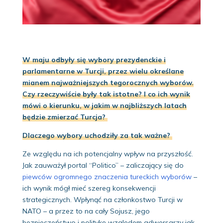
W maju odbyły się wybory prezydenckie i
parlamentarne w Turcji, przez wielu określane
mianem najważniejszych tegorocznych wyborów.
Czy rzeczywiście były tak istotne? I co ich wynik
mówi o kierunku, w jakim w najbliższych latach
będzie zmierzać Turcja?
Dlaczego wybory uchodziły za tak ważne?
Ze względu na ich potencjalny wpływ na przyszłość.
Jak zauważył portal “Politico” – zaliczający się do
piewców ogromnego znaczenia tureckich wyborów
–
ich wynik mógł mieć szereg konsekwencji
strategicznych. Wpłynąć na członkostwo Turcji w
NATO – a przez to na cały Sojusz, jego
bezpieczeństwo i politykę względem adwersarzy jak