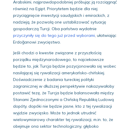
Arabskimi, najprawdopodobniej próbując ją rozciągnąć
również na Egipt. Priorytetem będzie dla niej
przyciągnięcie inwestycji saudyjskich i emirackich, z
nadzieją, że pozwolą one ustabilizować sytuację
gospodarczą Turcji. Oba państwa wydatnie
przyczyniły się do tego już przed wyborami
, ułatwiając
Erdoğanowi zwycięstwo.
Jeśli chodzi o kwestie związane z przyszłością
porządku międzynarodowego, to najciekawsze
będzie to, jak Turcja będzie pozycjonowała się wobec
nasilającej się rywalizacji amerykańsko-chińskiej.
Doświadczenie z badania tureckiej polityki
zagranicznej w dłuższej perspektywie nakazywałoby
postawić tezę, że Turcja będzie balansowała między
Stanami Zjednoczonymi a Chińską Republiką Ludową
dopóty, dopóki nie będzie jasne, kto z tej rywalizacji
wyjdzie zwycięsko. Może to jednak utrudnić
wielowymiarowy charakter tej rywalizacji, m.in. to, że
obejmuje ona sektor technologiczny, głęboko