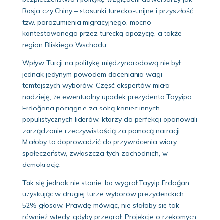
Rosja czy Chiny – stosunki turecko-unijne i przyszłość
tzw. porozumienia migracyjnego, mocno
kontestowanego przez turecką opozycję, a także
region Bliskiego Wschodu.
Wpływ Turcji na politykę międzynarodową nie był
jednak jedynym powodem doceniania wagi
tamtejszych wyborów. Część ekspertów miała
nadzieję, że ewentualny upadek prezydenta Tayyipa
Erdoğana pociągnie za sobą koniec innych
populistycznych liderów, którzy do perfekcji opanowali
zarządzanie rzeczywistością za pomocą narracji.
Miałoby to doprowadzić do przywrócenia wiary
społeczeństw, zwłaszcza tych zachodnich, w
demokrację.
Tak się jednak nie stanie, bo wygrał Tayyip Erdoğan,
uzyskując w drugiej turze wyborów prezydenckich
52% głosów. Prawdę mówiąc, nie stałoby się tak
również wtedy, gdyby przegrał. Projekcje o rzekomych