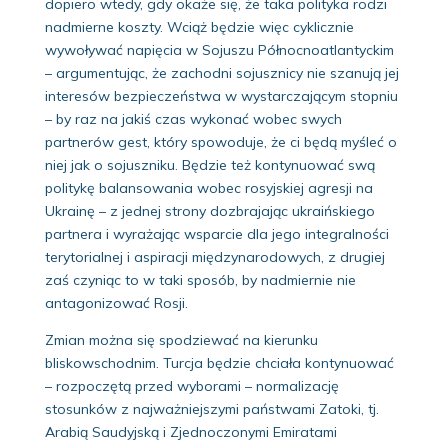
dopiero wtedy, gdy okaże się, że taka polityka rodzi
nadmierne koszty. Wciąż będzie więc cyklicznie
wywoływać napięcia w Sojuszu Północnoatlantyckim
– argumentując, że zachodni sojusznicy nie szanują jej
interesów bezpieczeństwa w wystarczającym stopniu
– by raz na jakiś czas wykonać wobec swych
partnerów gest, który spowoduje, że ci będą myśleć o
niej jak o sojuszniku. Będzie też kontynuować swą
politykę balansowania wobec rosyjskiej agresji na
Ukrainę – z jednej strony dozbrajając ukraińskiego
partnera i wyrażając wsparcie dla jego integralności
terytorialnej i aspiracji międzynarodowych, z drugiej
zaś czyniąc to w taki sposób, by nadmiernie nie
antagonizować Rosji.
Zmian można się spodziewać na kierunku
bliskowschodnim. Turcja będzie chciała kontynuować
– rozpoczętą przed wyborami – normalizację
stosunków z najważniejszymi państwami Zatoki, tj.
Arabią Saudyjską i Zjednoczonymi Emiratami