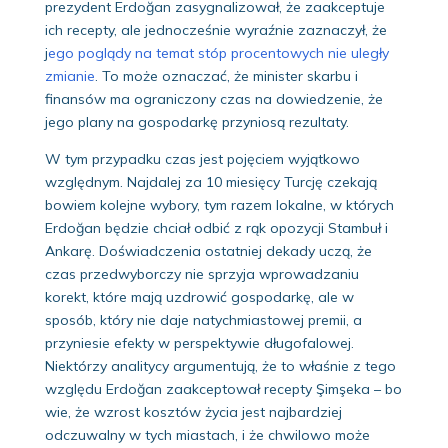
prezydent Erdoğan zasygnalizował, że zaakceptuje
ich recepty, ale jednocześnie wyraźnie zaznaczył, że
j
ego poglądy na temat stóp procentowych nie uległy
zmianie
. To może oznaczać, że minister skarbu i
finansów ma ograniczony czas na dowiedzenie, że
jego plany na gospodarkę przyniosą rezultaty.
W tym przypadku czas jest pojęciem wyjątkowo
względnym. Najdalej za 10 miesięcy Turcję czekają
bowiem kolejne wybory, tym razem lokalne, w których
Erdoğan będzie chciał odbić z rąk opozycji Stambuł i
Ankarę. Doświadczenia ostatniej dekady uczą, że
czas przedwyborczy nie sprzyja wprowadzaniu
korekt, które mają uzdrowić gospodarkę, ale w
sposób, który nie daje natychmiastowej premii, a
przyniesie efekty w perspektywie długofalowej.
Niektórzy analitycy argumentują, że to właśnie z tego
względu Erdoğan zaakceptował recepty Şimşeka – bo
wie, że wzrost kosztów życia jest najbardziej
odczuwalny w tych miastach, i że chwilowo może