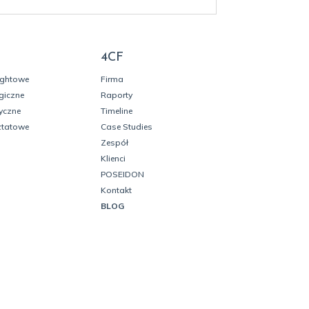
4CF
ightowe
Firma
giczne
Raporty
yczne
Timeline
ztatowe
Case Studies
Zespół
Klienci
POSEIDON
Kontakt
BLOG