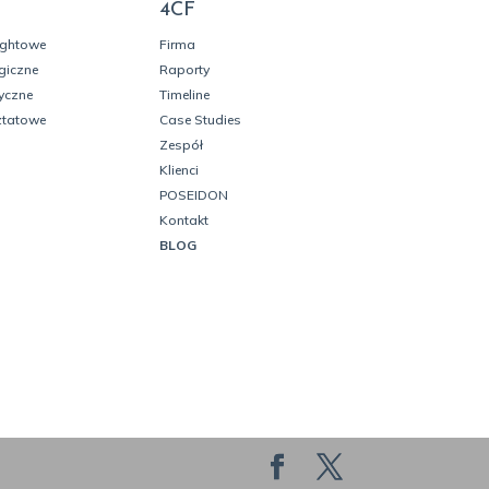
4CF
ightowe
Firma
giczne
Raporty
yczne
Timeline
ztatowe
Case Studies
Zespół
Klienci
POSEIDON
Kontakt
BLOG