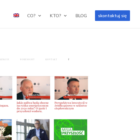
CO?
KTO?
BLOG
skontaktuj się