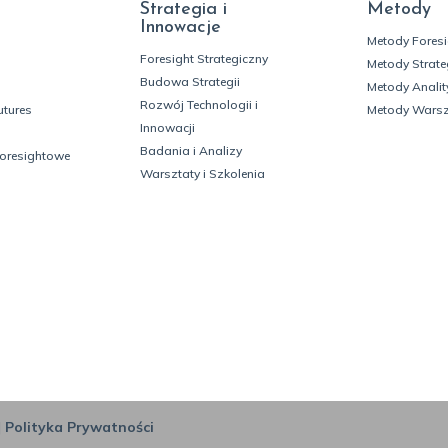
Strategia i
Metody
Innowacje
Metody Fores
Foresight Strategiczny
Metody Strate
Budowa Strategii
Metody Analit
Rozwój Technologii i
utures
Metody Wars
Innowacji
Badania i Analizy
foresightowe
Warsztaty i Szkolenia
|
Polityka Prywatności