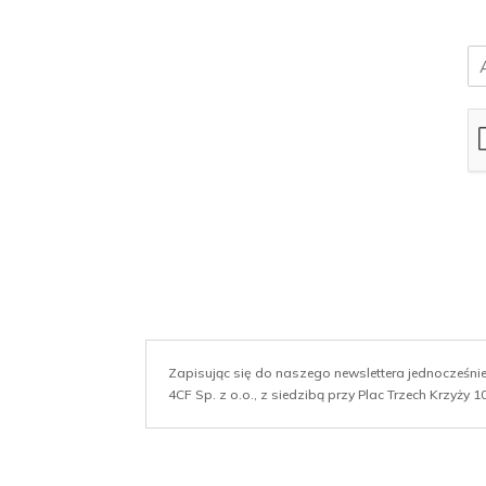
E
m
a
i
l
*
Zapisując się do naszego newslettera jednocześn
4CF Sp. z o.o., z siedzibą przy Plac Trzech Krzyży