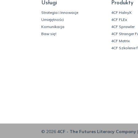
Usługi
Produkty
Strategia i Innowacje
4CF HalnyX
Umiejętności
4CF FLEx
Komunikacja
4CF Sprawler
Baw się!
4CF Stranger F
4CF Matrix
4CF Szkolenie 
© 2026
4CF - The Futures Literacy Company