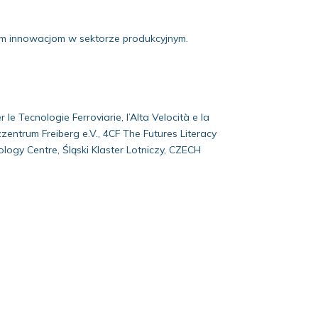
zym innowacjom w sektorze produkcyjnym.
e Tecnologie Ferroviarie, l’Alta Velocità e la
zentrum Freiberg e.V., 4CF The Futures Literacy
ogy Centre, Śląski Klaster Lotniczy, CZECH