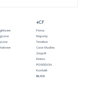
4CF
ightowe
Firma
giczne
Raporty
yczne
Timeline
ztatowe
Case Studies
Zespół
Klienci
POSEIDON
Kontakt
BLOG