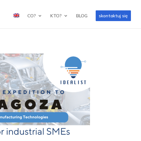
CO?
KTO?
BLOG
skontaktuj się