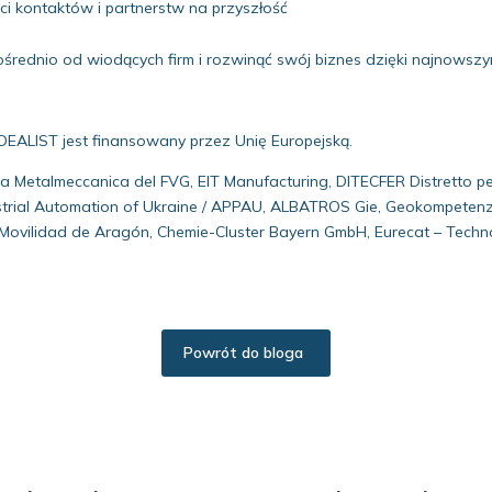
 kontaktów i partnerstw na przyszłość
ośrednio od wiodących firm i rozwinąć swój biznes dzięki najnows
 IDEALIST jest finansowany przez Unię Europejską.
 Metalmeccanica del FVG, EIT Manufacturing, DITECFER Distretto per l
ndustrial Automation of Ukraine / APPAU, ALBATROS Gie, Geokompetenz
ovilidad de Aragón, Chemie-Cluster Bayern GmbH, Eurecat – Technol
Powrót do bloga