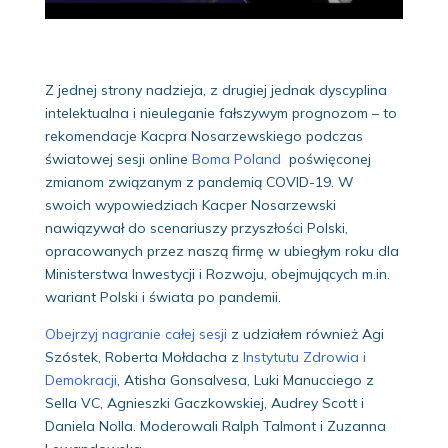
Z jednej strony nadzieja, z drugiej jednak dyscyplina
intelektualna i nieuleganie fałszywym prognozom – to
rekomendacje Kacpra Nosarzewskiego podczas
światowej sesji online
Boma Poland
poświęconej
zmianom związanym z pandemią COVID-19. W
swoich wypowiedziach Kacper Nosarzewski
nawiązywał do scenariuszy przyszłości Polski,
opracowanych przez naszą firmę w ubiegłym roku dla
Ministerstwa Inwestycji i Rozwoju, obejmujących m.in.
wariant Polski i świata po pandemii.
Obejrzyj nagranie całej sesji
z udziałem również Agi
Szóstek, Roberta Mołdacha z
Instytutu Zdrowia i
Demokracji
, Atisha Gonsalvesa, Luki Manucciego z
Sella VC, Agnieszki Gaczkowskiej, Audrey Scott i
Daniela Nolla. Moderowali Ralph Talmont i Zuzanna