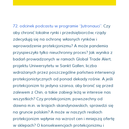
72. odcinek podcastu w programie “Jutronauci”
. Czy
aby chronić lokalne rynki i przedsiębiorców, rządy
zdecydują się na ochronę własnych rynków i
wprowadzenie protekcjonizmu? A może pandemia
przyspieszyła tylko nieuchronny proces? Jak wynika z
badań prowadzonych w ramach Global Trade Alert,
projektu Uniwersytetu w Sankt Gallen, liczba
wdrażanych przez poszczególne państwa interwencji
protekcjonistycznych od ponad dekady rośnie. A jeśli
protekcjonizm to jedyna szansa, aby bronić się przed
zalewem z Chin, a takie zabiegi leżą w interesie nas
wszystkich? Czy protekcjonizm, powszechny od
dawna m.in. w krajach skandynawskich, sprawdzi się
na gruncie polskim? A może w naszych realiach
protekcjonizm wpłynie na wzrost cen i mniejszą ofertę
w sklepach? O konsekwencjach protekcjonizmu i