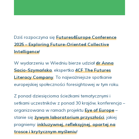
Dziś rozpoczyna się
Futures4Europe Conference
2025 – Exploring Future-Oriented Collective
Intelligence
!
W wydarzeniu w Wiedniu bierze udział
dr Anna
Sacio-Szymańska
, ekspertka
4CF The Futures
Literacy Company
. To najważniejsze spotkanie
europejskiej społeczności foresightowej w tym roku.
Z ponad dziesięcioma ścieżkami tematycznymi i
setkami uczestników z ponad 30 krajów, konferencja –
organizowana w ramach projektu
Eye of Europe
–
stanie się
żywym laboratorium przyszłości
, jakiej
pragniemy:
inkluzywnej, refleksyjnej, opartej na
trosce i krytycznym myśleniu
!