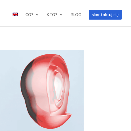
CO?
KTO?
BLOG
skontaktuj się