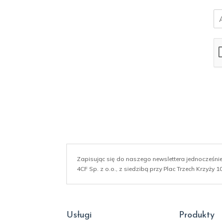
E
m
a
i
l
*
Zapisując się do naszego newslettera jednocześn
4CF Sp. z o.o., z siedzibą przy Plac Trzech Krzyży
Usługi
Produkty