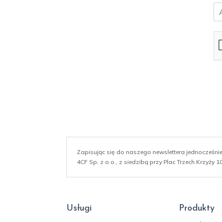
E
m
a
i
l
*
Zapisując się do naszego newslettera jednocześn
4CF Sp. z o.o., z siedzibą przy Plac Trzech Krzyży
Usługi
Produkty