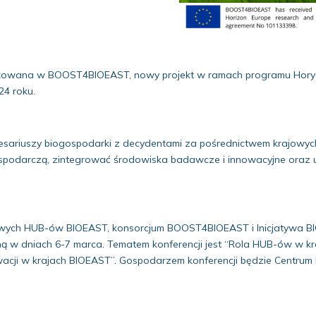
ażowana w BOOST4BIOEAST, nowy projekt w ramach programu Horyz
24 roku.
nteresariuszy biogospodarki z decydentami za pośrednictwem krajow
podarczą, zintegrować środowiska badawcze i innowacyjne oraz u
rajowych HUB-ów BIOEAST, konsorcjum BOOST4BIOEAST i Inicjatywa 
w dniach 6-7 marca. Tematem konferencji jest “Rola HUB-ów w kraj
wacji w krajach BIOEAST”. Gospodarzem konferencji będzie Centru