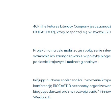
4CF The Futures Literacy Company jest zaang
BIOEASTsUP), który rozpoczął się w styczniu 20
Projekt ma na celu mobilizację i połączenie i
wzmocnić ich zaangażowanie w politykę biogos
poziomie krajowym i makroregionalnym.
Inicjując budowę społeczności i tworzenie k
konferencję BIOEAST Bioeconomy organizowaną 
biogospodarczej oraz w rozwoju badań i inno
Węgrzech.