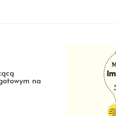
zącą
ę gotowym na