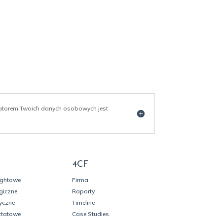
ratorem Twoich danych osobowych jest
4CF
ightowe
Firma
giczne
Raporty
yczne
Timeline
ztatowe
Case Studies