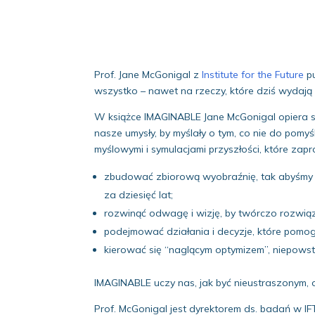
Prof. Jane McGonigal z
Institute for the Future
pu
wszystko – nawet na rzeczy, które dziś wydają 
W książce IMAGINABLE Jane McGonigal opiera s
nasze umysły, by myślały o tym, co nie do pom
myślowymi i symulacjami przyszłości, które zapr
zbudować zbiorową wyobraźnię, tak abyśmy mo
za dziesięć lat;
rozwinąć odwagę i wizję, by twórczo rozwią
podejmować działania i decyzje, które pomog
kierować się “naglącym optymizem”, niepows
IMAGINABLE uczy nas, jak być nieustraszonym, 
Prof. McGonigal jest dyrektorem ds. badań w IFT