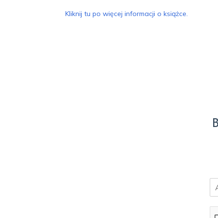
Kliknij tu po więcej informacji o książce.
B
E
m
a
i