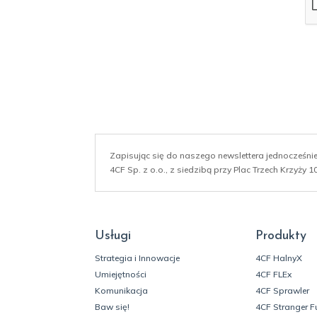
l
*
Zapisując się do naszego newslettera jednocześn
4CF Sp. z o.o., z siedzibą przy Plac Trzech Krzyży
Usługi
Produkty
Strategia i Innowacje
4CF HalnyX
Umiejętności
4CF FLEx
Komunikacja
4CF Sprawler
Baw się!
4CF Stranger F