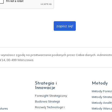
zapisz się!
ie wyrażasz zgodę na przetwarzanie podanych przez Ciebie danych. Administ
 10/14, 00-499 Warszawa.
Strategia i
Metody
Innowacje
Metody Fores
Foresight Strategiczny
Metody Strate
Budowa Strategii
Metody Analit
Rozwój Technologii i
utures
Metody Wars