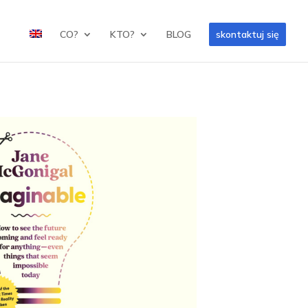
CO?
KTO?
BLOG
skontaktuj się