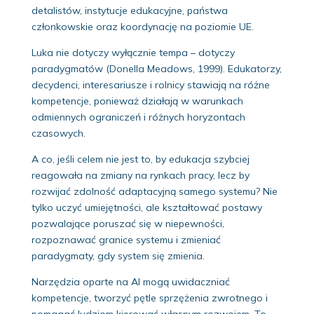
detalistów, instytucje edukacyjne, państwa
członkowskie oraz koordynację na poziomie UE.
Luka nie dotyczy wyłącznie tempa – dotyczy
paradygmatów (Donella Meadows, 1999). Edukatorzy,
decydenci, interesariusze i rolnicy stawiają na różne
kompetencje, ponieważ działają w warunkach
odmiennych ograniczeń i różnych horyzontach
czasowych.
A co, jeśli celem nie jest to, by edukacja szybciej
reagowała na zmiany na rynkach pracy, lecz by
rozwijać zdolność adaptacyjną samego systemu? Nie
tylko uczyć umiejętności, ale kształtować postawy
pozwalające poruszać się w niepewności,
rozpoznawać granice systemu i zmieniać
paradygmaty, gdy system się zmienia.
Narzędzia oparte na AI mogą uwidaczniać
kompetencje, tworzyć pętle sprzężenia zwrotnego i
pomagać ludziom kierować własnym rozwojem. To