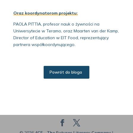
Oraz koordynatorom projektu:
PAOLA PITTIA, profesor nauk o żywności na
Uniwersytecie w Teramo, oraz Maarten van der Kamp,
Director of Education w EIT Food, reprezentujący
partnera współkoordynującego.
Powrót do bloga
© 2026
4CF - The Futures Literacy Company
|