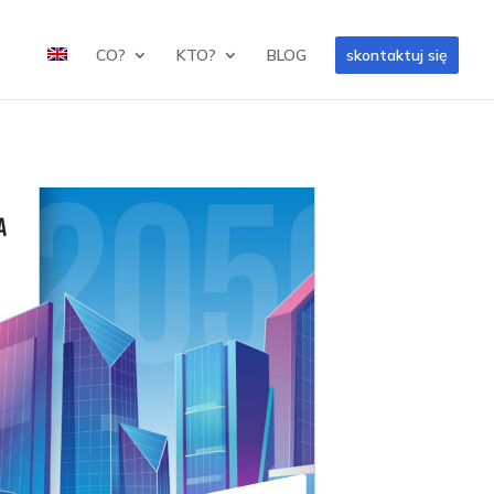
CO?
KTO?
BLOG
skontaktuj się