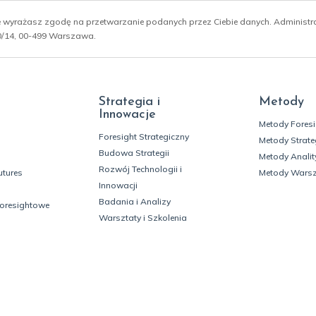
ie wyrażasz zgodę na przetwarzanie podanych przez Ciebie danych. Administ
 10/14, 00-499 Warszawa.
Strategia i
Metody
Innowacje
Metody Fores
Foresight Strategiczny
Metody Strate
Budowa Strategii
Metody Analit
Rozwój Technologii i
utures
Metody Wars
Innowacji
Badania i Analizy
foresightowe
Warsztaty i Szkolenia