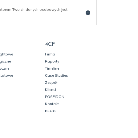
ratorem Twoich danych osobowych jest
4CF
ightowe
Firma
giczne
Raporty
yczne
Timeline
ztatowe
Case Studies
Zespół
Klienci
POSEIDON
Kontakt
BLOG