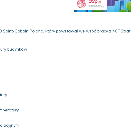
050 Saint-Gobain Poland, który powstawał we współpracy z 4CF Strate
ktury budynków
tury
emperatury
e
zolacyjnymi