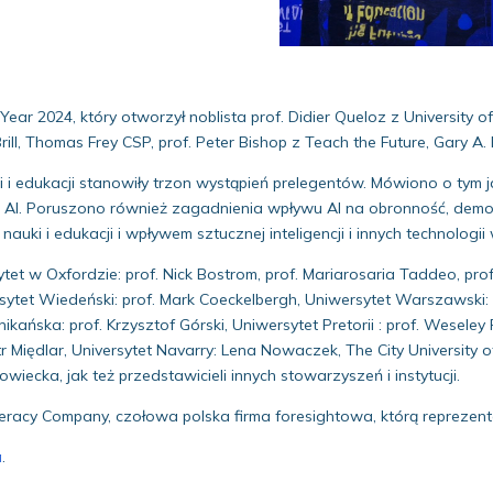
ear 2024, który otworzył noblista prof. Didier Queloz z University of
l, Thomas Frey CSP, prof. Peter Bishop z Teach the Future, Gary A. Bol
auki i edukacji stanowiły trzon wystąpień prelegentów. Mówiono o tym
ych AI. Poruszono również zagadnienia wpływu AI na obronność, demo
auki i edukacji i wpływem sztucznej inteligencji i innych technologi
et w Oxfordzie: prof. Nick Bostrom, prof. Mariarosaria Taddeo, prof
ersytet Wiedeński: prof. Mark Coeckelbergh, Uniwersytet Warszawski
ikańska: prof. Krzysztof Górski, Uniwersytet Pretorii : prof. Wesele
tr Międlar, Universytet Navarry: Lena Nowaczek, The City University
wiecka, jak też przedstawicieli innych stowarzyszeń i instytucji.
iteracy Company, czołowa polska firma foresightowa, którą repreze
a
.