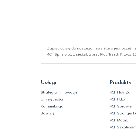
Zapisując się do naszego newslettera jednocześn
4CF Sp. z o.o., z siedzibą przy Plac Trzech Krzyży
Usługi
Produkty
Strategia i Innowacje
4CF HalnyX
Umiejętności
4CF FLEx
Komunikacja
4CF Sprawler
Baw się!
4CF Stranger F
4CF Matrix
4CF Szkolenie 