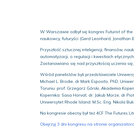
W Warszawie odbył się kongres Futurist of the Y
naukowcy, futuryści (Gerd Leonhard, Jonathan Bril
Przyszłość sztucznej inteligencji, finansów, n
automatyzacji, o regulacji i kwestiach etyczn
Zastanawiano się nad przyszłością uczenia się, n
Wśród panelistów byli przedstawiciele Uniwersyt
Michael L. Brodie, dr Mark Esposito, PhD, Uniw
Toruniu: prof. Grzegorz Górski, Akademia Kopern
Kopernika: Sasa Horvat, dr. Jakub Morze, dr Pio
Uniwersytet Rhode Island: M.Sc. Eng. Nikola Buko
Na kongresie obecny był też 4CF The Futures L
Obejrzyj 3 dni kongresu na stronie organizator