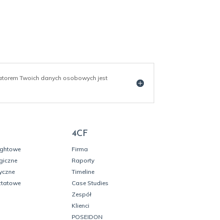
ratorem Twoich danych osobowych jest
4CF
ightowe
Firma
giczne
Raporty
yczne
Timeline
ztatowe
Case Studies
Zespół
Klienci
POSEIDON