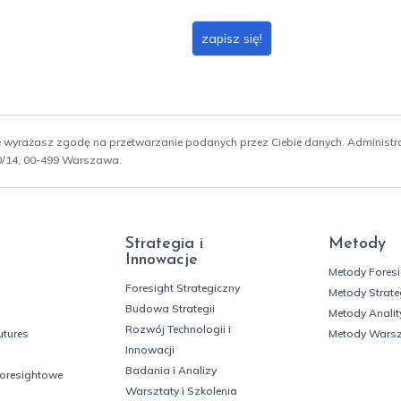
zapisz się!
ie wyrażasz zgodę na przetwarzanie podanych przez Ciebie danych. Administ
 10/14, 00-499 Warszawa.
Strategia i
Metody
Innowacje
Metody Fores
Foresight Strategiczny
Metody Strate
Budowa Strategii
Metody Analit
Rozwój Technologii i
utures
Metody Wars
Innowacji
Badania i Analizy
foresightowe
Warsztaty i Szkolenia