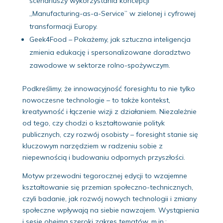
scenariuszy wykorzystania koncepcji
„Manufacturing-as-a-Service” w zielonej i cyfrowej
transformacji Europy.
Geek4Food – Pokażemy, jak sztuczna inteligencja
zmienia edukację i spersonalizowane doradztwo
zawodowe w sektorze rolno-spożywczym.
Podkreślimy, że innowacyjność foresightu to nie tylko
nowoczesne technologie – to także kontekst,
kreatywność i łączenie wizji z działaniem. Niezależnie
od tego, czy chodzi o kształtowanie polityk
publicznych, czy rozwój osobisty – foresight stanie się
kluczowym narzędziem w radzeniu sobie z
niepewnością i budowaniu odpornych przyszłości.
Motyw przewodni tegorocznej edycji to wzajemne
kształtowanie się przemian społeczno-technicznych,
czyli badanie, jak rozwój nowych technologii i zmiany
społeczne wpływają na siebie nawzajem. Wystąpienia
i sesje obejmą szeroki zakres tematów, m.in.: