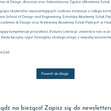
demia di Design, Ancona) oraz Sebastianowi Zgutce (Akademia Sztuk
upa studentów reprezentujących czołowe instytucje z całego kont
ava School of Design and Engineering, Estońską Akademię Sztuk Pię
| Accademia di Design oraz Królewską Akademię Sztuk Pięknych w Ha
ajają kompetencje przyszłości (Futures Literacy), utwierdza nas w p
h. Kiedy łączymy rygor foresightu strategicznego z empatią wzornic
o2.pl)
Powrót do bloga
ądź na bieżąco! Zapisz się do newsletter