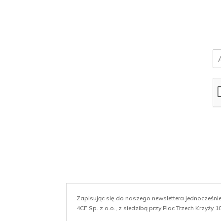
E
m
a
i
l
*
Zapisując się do naszego newslettera jednocześn
4CF Sp. z o.o., z siedzibą przy Plac Trzech Krzyży