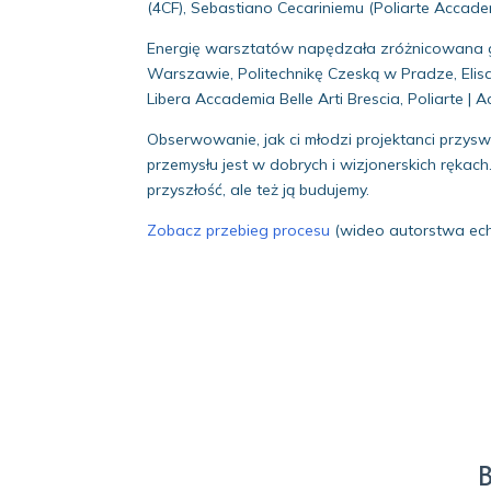
(4CF), Sebastiano Cecariniemu (Poliarte Acca
Energię warsztatów napędzała zróżnicowana gr
Warszawie, Politechnikę Czeską w Pradze, Elis
Libera Accademia Belle Arti Brescia, Poliarte 
Obserwowanie, jak ci młodzi projektanci przysw
przemysłu jest w dobrych i wizjonerskich rękac
przyszłość, ale też ją budujemy.
Zobacz przebieg procesu
(wideo autorstwa ech
B