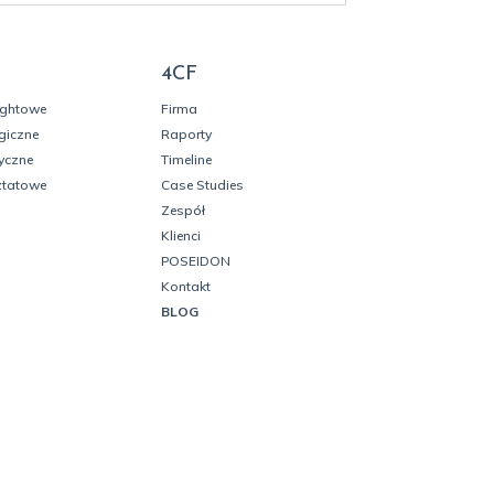
4CF
ightowe
Firma
giczne
Raporty
yczne
Timeline
ztatowe
Case Studies
Zespół
Klienci
POSEIDON
Kontakt
BLOG