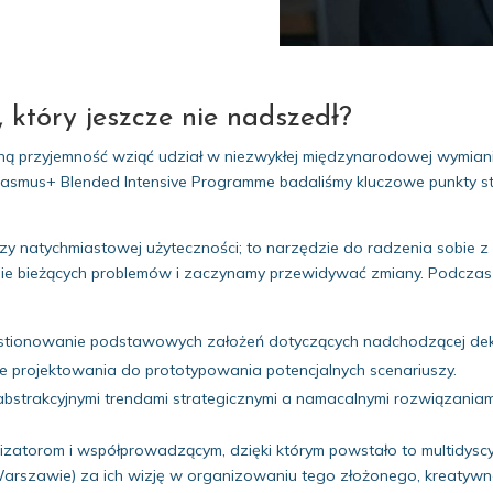
 który jeszcze nie nadszedł?
mną przyjemność wziąć udział w niezwykłej międzynarodowej wymia
smus+ Blended Intensive Programme badaliśmy kluczowe punkty sty
 czy natychmiastowej użyteczności; to narzędzie do radzenia sobie z
e bieżących problemów i zaczynamy przewidywać zmiany. Podczas w
tionowanie podstawowych założeń dotyczących nadchodzącej de
 projektowania do prototypowania potencjalnych scenariuszy.
abstrakcyjnymi trendami strategicznymi a namacalnymi rozwiązania
zatorom i współprowadzącym, dzięki którym powstało to multidyscyp
arszawie) za ich wizję w organizowaniu tego złożonego, kreaty