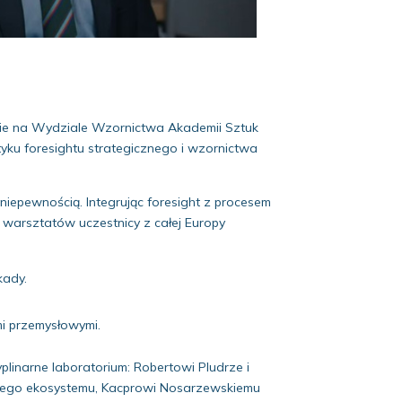
nie na Wydziale Wzornictwa Akademii Sztuk
ku foresightu strategicznego i wzornictwa
 niepewnością. Integrując foresight z procesem
arsztatów uczestnicy z całej Europy
kady.
mi przemysłowymi.
linarne laboratorium: Robertowi Pludrze i
wnego ekosystemu, Kacprowi Nosarzewskiemu