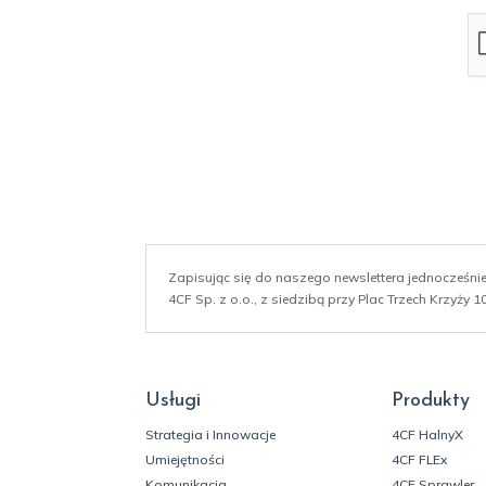
a
i
l
*
Zapisując się do naszego newslettera jednocześn
4CF Sp. z o.o., z siedzibą przy Plac Trzech Krzyży
Usługi
Produkty
Strategia i Innowacje
4CF HalnyX
Umiejętności
4CF FLEx
Komunikacja
4CF Sprawler