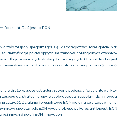
 foresight. Dziś jest to E.ON.
worzyło zespoły specjalizujące się w strategicznym foresightcie, pl
 za identyfikację pojawiających się trendów, potencjalnych czynni
enia długoterminowych strategii korporacyjnych. Chociaż trudno jest
 z inwestowania w działania foresightowe, które pomagają im osi
ans wdrożył wysoce ustrukturyzowane podejście foresightowe, któr
zespołu ds. strategii grupy, współpracując z zespołami ds. innowacji,
 przyszłość. Działania foresightowe E.ON mają na celu zapewnienie
czynników społecznych. E.ON wydaje okresowy Foresight Digest, E.ON
ież innych działań E.ON Innovation.