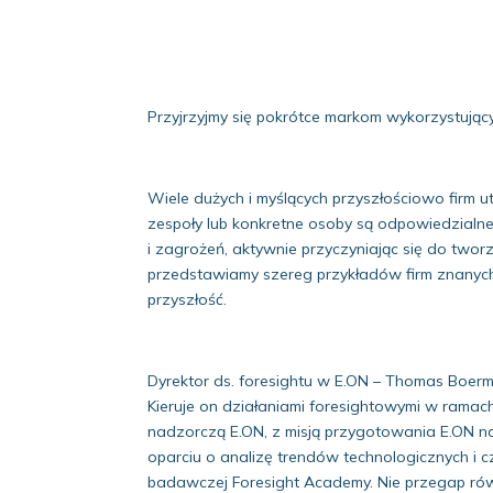
Przyjrzyjmy się pokrótce markom wykorzystującym
Wiele dużych i myślących przyszłościowo firm ut
zespoły lub konkretne osoby są odpowiedzialne
i zagrożeń, aktywnie przyczyniając się do tworz
przedstawiamy szereg przykładów firm znanych
przyszłość.
Dyrektor ds. foresightu w E.ON – Thomas Boerm
Kieruje on działaniami foresightowymi w ramach 
nadzorczą E.ON, z misją przygotowania E.ON na
oparciu o analizę trendów technologicznych i 
badawczej Foresight Academy. Nie przegap równ