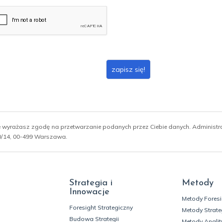
zapisz się!
ie wyrażasz zgodę na przetwarzanie podanych przez Ciebie danych. Administ
 10/14, 00-499 Warszawa.
Strategia i
Metody
Innowacje
Metody Fores
Foresight Strategiczny
Metody Strate
Budowa Strategii
Metody Analit