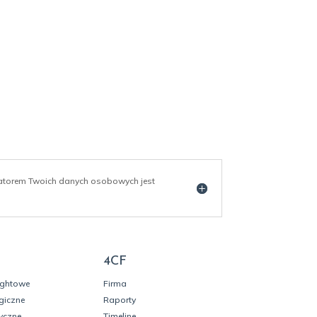
ratorem Twoich danych osobowych jest
4CF
ightowe
Firma
giczne
Raporty
yczne
Timeline