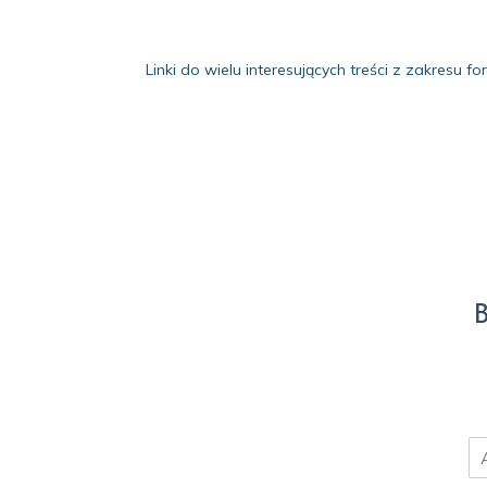
Linki do wielu interesujących treści z zakresu
B
E
m