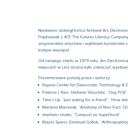
Niedawno dobiegł końca festiwal Ars Electronic
Frąckowiak z 4CF The Futures Literacy Company 
wizjonerskimi artystami i wybitnymi kuratorami 
kolejne miesiące!
Od swojego startu w 1979 roku, Ars Electronica 
miejscach w Linz można było zobaczyć wystawy,
Prezentowane poniżej prace i autorzy:
Rojava Center for Democratic Technology & D
Patricia J. Reis, Stefanie Wuschitz, “Clay PCB”
Time’s Up, “Just asking for a friend”, “How dar
Martyna Marciniak, “Anatomy of Non-Fact. Cha
masharu studio, “Compost as Superfood”
Klauss Spiess, Emanuel Gollob, “Anthropopha