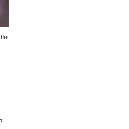
 the
b
a: