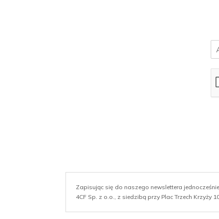
E
m
a
i
l
*
Zapisując się do naszego newslettera jednocześn
4CF Sp. z o.o., z siedzibą przy Plac Trzech Krzyży