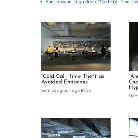
Sam Lavigne, Tega Brain, “Cold Call: Time Th
“Cold Call: Time Theft as
“An
Avoided Emissions”
Cha
Hyp
Sam Lavigne, Tega Brain
Mart