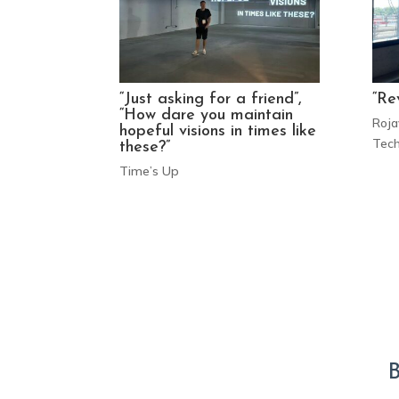
“Just asking for a friend”,
“Re
“How dare you maintain
Roja
hopeful visions in times like
Tech
these?”
Time’s Up
B