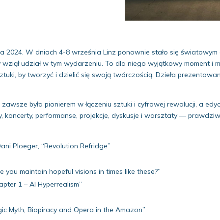
a 2024. W dniach 4-8 września Linz ponownie stało się światowym ce
wziął udział w tym wydarzeniu. To dla niego wyjątkowy moment i miej
sztuki, by tworzyć i dzielić się swoją twórczością. Dzieła prezentow
zawsze była pionierem w łączeniu sztuki i cyfrowej rewolucji, a edy
 koncerty, performanse, projekcje, dyskusje i warsztaty — prawdzi
ani Ploeger, “Revolution Refridge”
e you maintain hopeful visions in times like these?”
pter 1 – AI Hyperrealism”
gic Myth, Biopiracy and Opera in the Amazon”