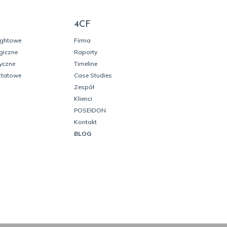
4CF
ightowe
Firma
giczne
Raporty
yczne
Timeline
ztatowe
Case Studies
Zespół
Klienci
POSEIDON
Kontakt
BLOG