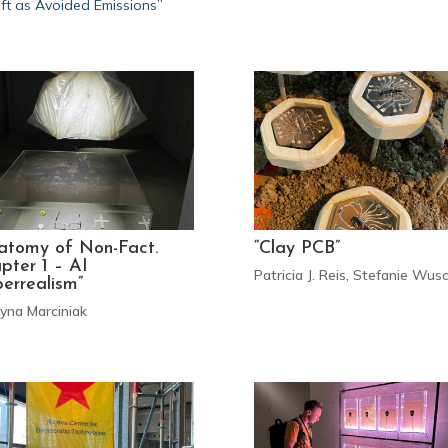
eft as Avoided Emissions”
atomy of Non-Fact.
“Clay PCB”
pter 1 – AI
Patricia J. Reis, Stefanie Wus
errealism”
yna Marciniak