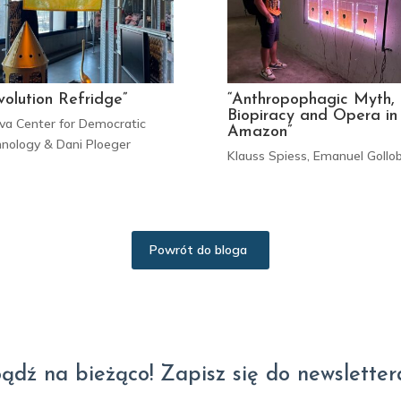
volution Refridge”
“Anthropophagic Myth,
Biopiracy and Opera in
va Center for Democratic
Amazon”
nology & Dani Ploeger
Klauss Spiess, Emanuel Gollo
Powrót do bloga
ądź na bieżąco! Zapisz się do newsletter