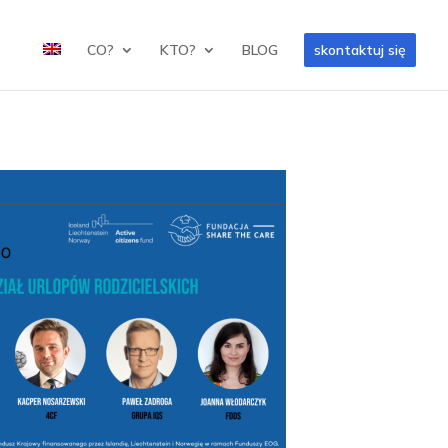
CO?
KTO?
BLOG
skontaktuj się