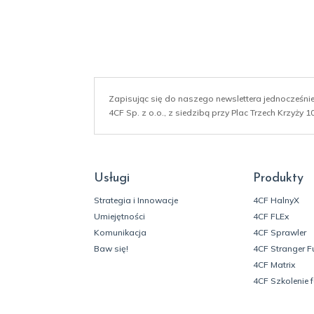
Zapisując się do naszego newslettera jednocześn
4CF Sp. z o.o., z siedzibą przy Plac Trzech Krzyży
Usługi
Produkty
Strategia i Innowacje
4CF HalnyX
Umiejętności
4CF FLEx
Komunikacja
4CF Sprawler
Baw się!
4CF Stranger F
4CF Matrix
4CF Szkolenie 