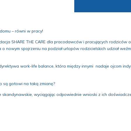
domu – równi w pracy!
undacja SHARE THE CARE dla pracodawców i pracujących rodziców o
a o nowym spojrzeniu na podział urlopów rodzicielskich udział weźm
yrektywa work-life balance, która między innymi nadaje ojcom indy
wo są gotowi na taką zmianę?
je skandynawskie, wyciągając odpowiednie wnioski z ich doświadcz