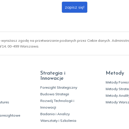
zapisz się!
ie wyrażasz zgodę na przetwarzanie podanych przez Ciebie danych. Administ
 10/14, 00-499 Warszawa.
Strategia i
Metody
Innowacje
Metody Fores
Foresight Strategiczny
Metody Strate
Budowa Strategii
Metody Analit
Rozwój Technologii i
utures
Metody Wars
Innowacji
Badania i Analizy
foresightowe
Warsztaty i Szkolenia