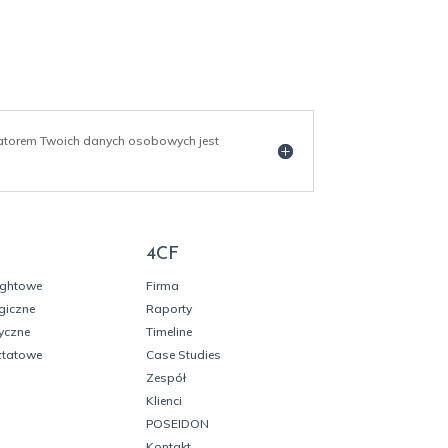
ratorem Twoich danych osobowych jest
4CF
ightowe
Firma
giczne
Raporty
yczne
Timeline
ztatowe
Case Studies
Zespół
Klienci
POSEIDON
Kontakt