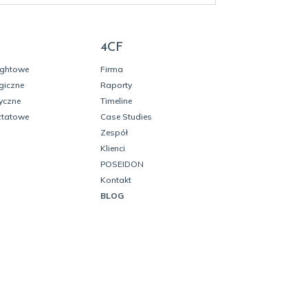
4CF
ightowe
Firma
giczne
Raporty
yczne
Timeline
ztatowe
Case Studies
Zespół
Klienci
POSEIDON
Kontakt
BLOG