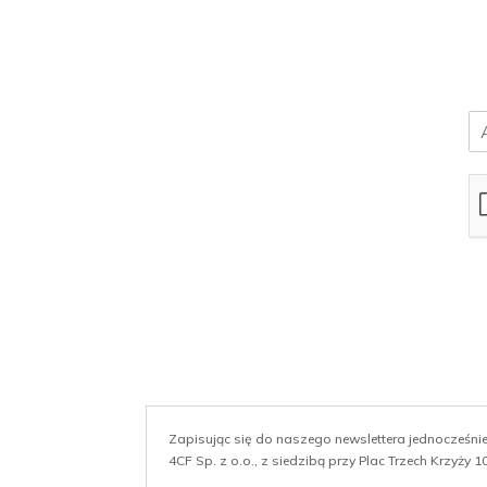
E
m
a
i
l
*
Zapisując się do naszego newslettera jednocześn
4CF Sp. z o.o., z siedzibą przy Plac Trzech Krzyży