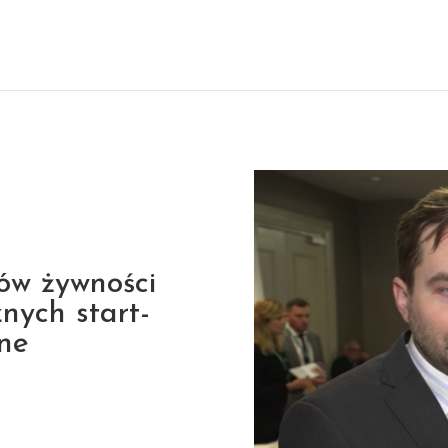
ów żywności
znych start-
wne