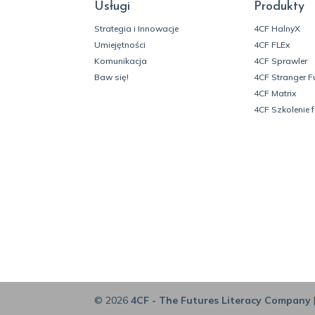
Usługi
Produkty
Strategia i Innowacje
4CF HalnyX
Umiejętności
4CF FLEx
Komunikacja
4CF Sprawler
Baw się!
4CF Stranger F
4CF Matrix
4CF Szkolenie 
© 2026
4CF - The Futures Literacy Company