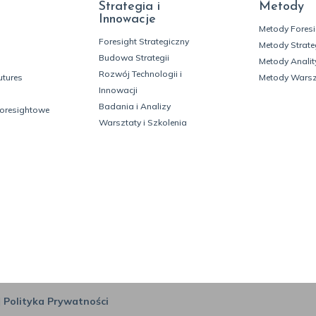
Strategia i
Metody
Innowacje
Metody Fores
Foresight Strategiczny
Metody Strate
Budowa Strategii
Metody Analit
Rozwój Technologii i
utures
Metody Wars
Innowacji
Badania i Analizy
foresightowe
Warsztaty i Szkolenia
|
Polityka Prywatności