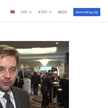
CO?
KTO?
BLOG
skontaktuj się