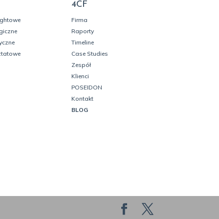
4CF
ightowe
Firma
giczne
Raporty
yczne
Timeline
ztatowe
Case Studies
Zespół
Klienci
POSEIDON
Kontakt
BLOG