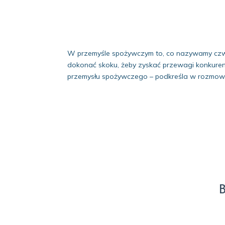
W przemyśle spożywczym to, co nazywamy czwar
dokonać skoku, żeby zyskać przewagi konkuren
przemysłu spożywczego – podkreśla w rozmowie
B