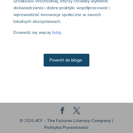
Środkowo-Wschodniej, którzy chcieliby wymienić
doświadczenia i dobre praktyki, współpracować i
wprowadzać innowacje społeczne w swoich
lokalnych ekosystemach.
Dowiedz się więcej
tutaj
.
Powrót do bloga
© 2026
4CF - The Futures Literacy Company
|
Polityka Prywatności