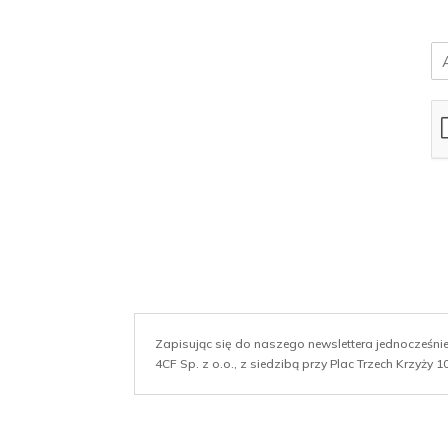
E
m
a
i
l
*
Zapisując się do naszego newslettera jednocześn
4CF Sp. z o.o., z siedzibą przy Plac Trzech Krzyży