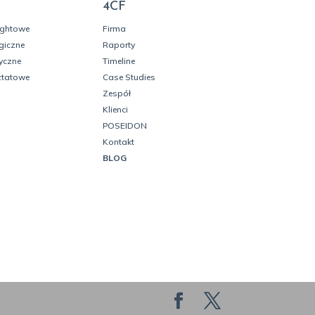
4CF
ightowe
Firma
giczne
Raporty
yczne
Timeline
ztatowe
Case Studies
Zespół
Klienci
POSEIDON
Kontakt
BLOG