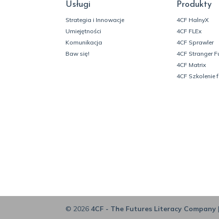
Usługi
Produkty
Strategia i Innowacje
4CF HalnyX
Umiejętności
4CF FLEx
Komunikacja
4CF Sprawler
Baw się!
4CF Stranger F
4CF Matrix
4CF Szkolenie 
© 2026
4CF - The Futures Literacy Company