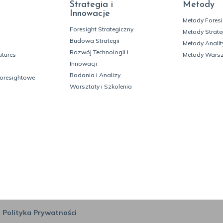
Strategia i
Metody
Innowacje
Metody Fores
Foresight Strategiczny
Metody Strate
Budowa Strategii
Metody Analit
Rozwój Technologii i
utures
Metody Wars
Innowacji
Badania i Analizy
foresightowe
Warsztaty i Szkolenia
|
Polityka Prywatności