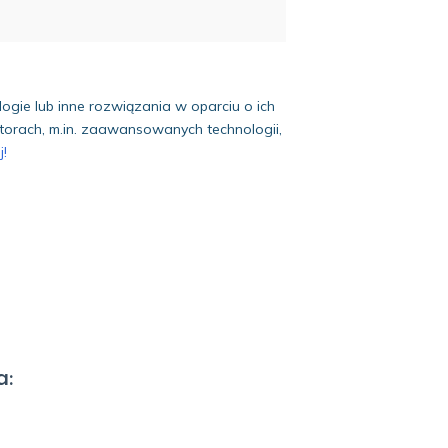
logie lub inne rozwiązania w oparciu o ich
ktorach, m.in. zaawansowanych technologii,
j!
a: