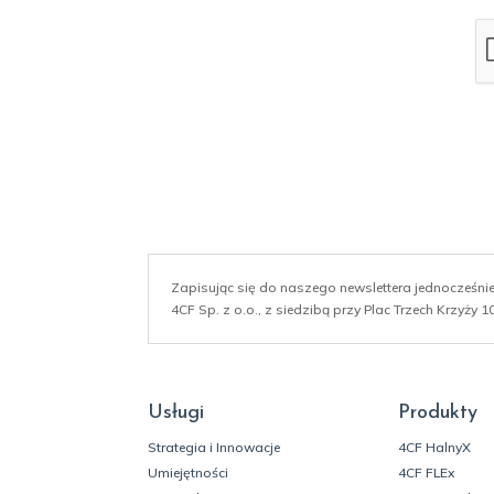
a
i
l
*
Zapisując się do naszego newslettera jednocześn
4CF Sp. z o.o., z siedzibą przy Plac Trzech Krzyży
Usługi
Produkty
Strategia i Innowacje
4CF HalnyX
Umiejętności
4CF FLEx