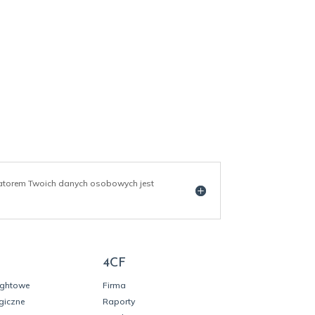
ratorem Twoich danych osobowych jest
4CF
ightowe
Firma
giczne
Raporty