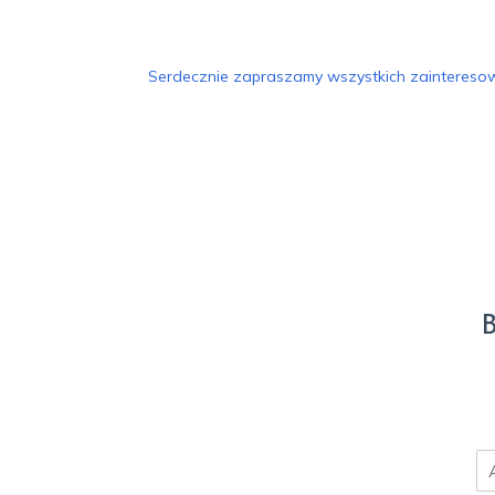
Serdecznie zapraszamy wszystkich zainteresow
B
E
m