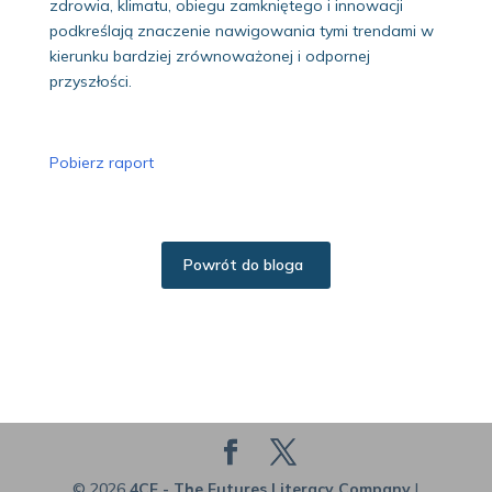
zdrowia, klimatu, obiegu zamkniętego i innowacji
podkreślają znaczenie nawigowania tymi trendami w
kierunku bardziej zrównoważonej i odpornej
przyszłości.
Pobierz raport
Powrót do bloga
© 2026
4CF - The Futures Literacy Company
|