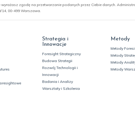
ie wyrażasz zgodę na przetwarzanie podanych przez Ciebie danych. Administ
 10/14, 00-499 Warszawa.
Strategia i
Metody
Innowacje
Metody Fores
Foresight Strategiczny
Metody Strate
Budowa Strategii
Metody Analit
Rozwój Technologii i
utures
Metody Wars
Innowacji
Badania i Analizy
foresightowe
Warsztaty i Szkolenia