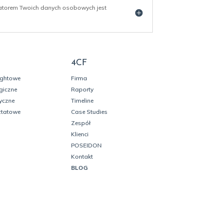
ratorem Twoich danych osobowych jest
4CF
ightowe
Firma
giczne
Raporty
yczne
Timeline
ztatowe
Case Studies
Zespół
Klienci
POSEIDON
Kontakt
BLOG