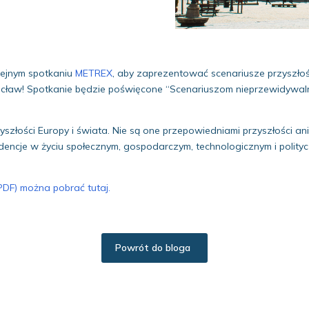
lejnym spotkaniu
METREX
, aby zaprezentować scenariusze przyszłoś
aw! Spotkanie będzie poświęcone “Scenariuszom nieprzewidywalnej 
szłości Europy i świata. Nie są one przepowiedniami przyszłości a
ndencje w życiu społecznym, gospodarczym, technologicznym i polit
PDF) można pobrać tutaj.
Powrót do bloga