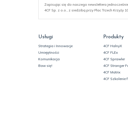
Zapisując się do naszego newslettera jednocześn
4CF Sp. z o.o., z siedzibą przy Plac Trzech Krzyży
Usługi
Produkty
Strategia i Innowacje
4CF HalnyX
Umiejętności
4CF FLEx
Komunikacja
4CF Sprawler
Baw się!
4CF Stranger F
4CF Matrix
4CF Szkolenie 